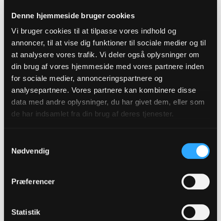
Find alle stillingsopslag til job i folkekirken
Denne hjemmeside bruger cookies
herunder.
Vi bruger cookies til at tilpasse vores indhold og
Stillingsopslagene er et udtræk fra Jobnet. Når
annoncer, til at vise dig funktioner til sociale medier og til
stillingsopslaget ligger der, er det også at finde
at analysere vores trafik. Vi deler også oplysninger om
din brug af vores hjemmeside med vores partnere inden
nedenfor.
for sociale medier, annonceringspartnere og
analysepartnere. Vores partnere kan kombinere disse
data med andre oplysninger, du har givet dem, eller som
de har indsamlet fra din brug af deres tjenester.
Tilmeld dig vores
Samtykkevalg
nyhedsbrev
Nødvendig
Præferencer
Tilmeld
Statistik