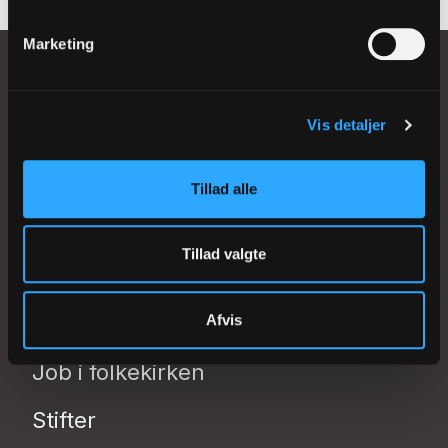
Marketing
Vis detaljer
Johannes Ewalds Vej 42
8230 Åbyhøj (Aarhus)
Tillad alle
redaktion@folkekirken.dk
Tillad valgte
Nyheder
Afvis
Find præst eller kirke
Job i folkekirken
Stifter