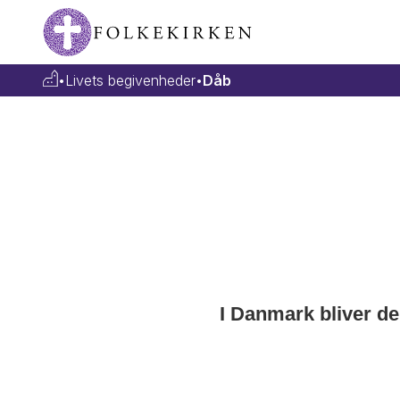
•
Livets begivenheder
•
Dåb
I Danmark bliver de