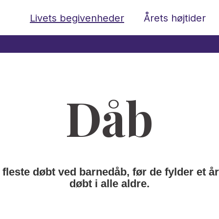
Livets begivenheder
Årets højtider
Dåb
 fleste døbt ved barnedåb, før de fylder et å
døbt i alle aldre.