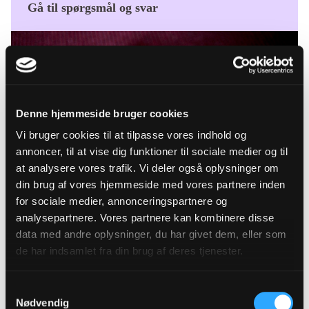
Gå til spørgsmål og svar
Denne hjemmeside bruger cookies
Vi bruger cookies til at tilpasse vores indhold og
annoncer, til at vise dig funktioner til sociale medier og til
at analysere vores trafik. Vi deler også oplysninger om
din brug af vores hjemmeside med vores partnere inden
Salmer til begravelse og
for sociale medier, annonceringspartnere og
analysepartnere. Vores partnere kan kombinere disse
bisættelse
data med andre oplysninger, du har givet dem, eller som
de har indsamlet fra din brug af deres tjenester.
Find inspiration til hvilke salmer, der skal
synges ved begravelsen eller bisættelsen.
Samtykkevalg
Lyt til salmer
Nødvendig