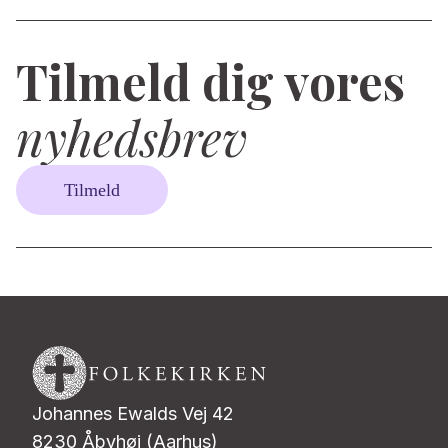
Tilmeld dig vores
nyhedsbrev
Tilmeld
Johannes Ewalds Vej 42
8230 Åbyhøj (Aarhus)