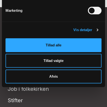
Marketing
Vis detaljer
Johannes Ewalds Vej 42
8230 Åbyhøj (Aarhus)
Tillad alle
redaktion@folkekirken.dk
Tillad valgte
Nyheder
Afvis
Find præst eller kirke
Job i folkekirken
Stifter