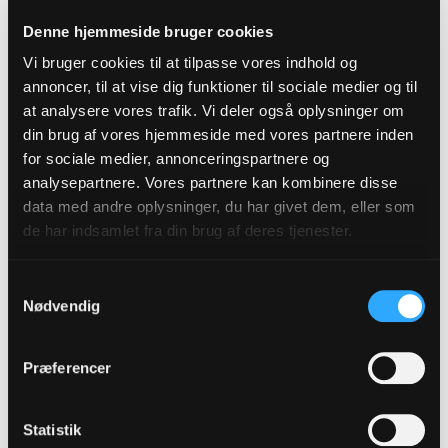
Find alle stillingsopslag til job i folkekirken
Denne hjemmeside bruger cookies
herunder.
Vi bruger cookies til at tilpasse vores indhold og
Stillingsopslagene er et udtræk fra Jobnet. Når
annoncer, til at vise dig funktioner til sociale medier og til
stillingsopslaget ligger der, er det også at finde
at analysere vores trafik. Vi deler også oplysninger om
din brug af vores hjemmeside med vores partnere inden
nedenfor.
for sociale medier, annonceringspartnere og
analysepartnere. Vores partnere kan kombinere disse
data med andre oplysninger, du har givet dem, eller som
de har indsamlet fra din brug af deres tjenester.
Tilmeld dig vores
Samtykkevalg
nyhedsbrev
Nødvendig
Præferencer
Tilmeld
Statistik