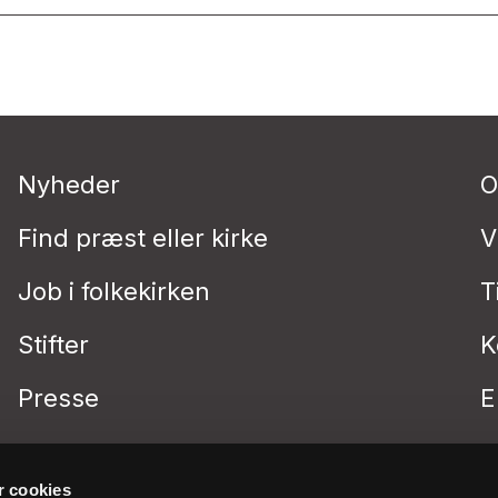
Nyheder
O
Find præst eller kirke
V
Job i folkekirken
T
Stifter
K
Presse
E
 cookies