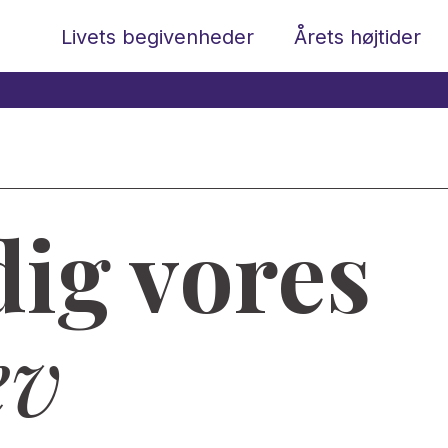
Livets begivenheder
Årets højtider
dig vores
ev