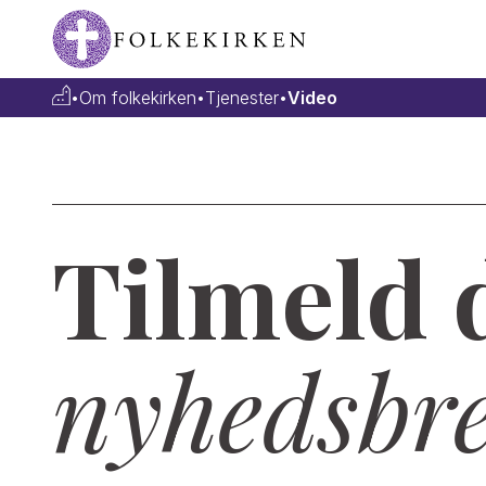
•
Om folkekirken
•
Tjenester
•
Video
Tilmeld 
nyhedsbr