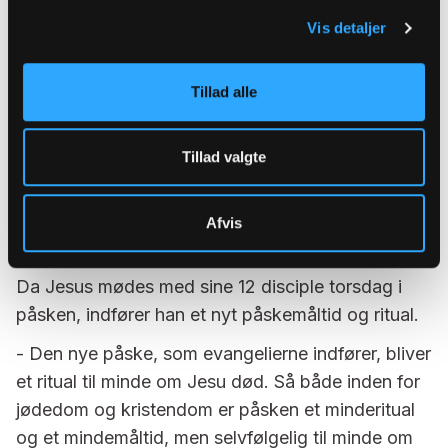
det. Det er påske for Herren.
Vis detaljer
Nadveren er det kristne påskemåltid
Tillad alle
Spoler vi fra Anden Mosebog frem til Jesus' tid,
havde påskemåltidet sandsynligvis ikke ændret
sig meget.
Tillad valgte
- De første kristne var jo jøder. Jesus og hans
disciple mødes i Jerusalem for at fejre påsken,
Afvis
siger Anne Katrine de Hemmer Gudme.
Da Jesus mødes med sine 12 disciple torsdag i
påsken, indfører han et nyt påskemåltid og ritual.
- Den nye påske, som evangelierne indfører, bliver
et ritual til minde om Jesu død. Så både inden for
jødedom og kristendom er påsken et minderitual
og et mindemåltid, men selvfølgelig til minde om