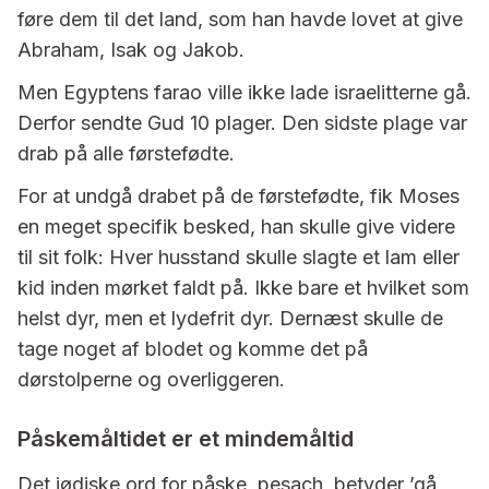
føre dem til det land, som han havde lovet at give
Abraham, Isak og Jakob.
Men Egyptens farao ville ikke lade israelitterne gå.
Derfor sendte Gud 10 plager. Den sidste plage var
drab på alle førstefødte.
For at undgå drabet på de førstefødte, fik Moses
en meget specifik besked, han skulle give videre
til sit folk: Hver husstand skulle slagte et lam eller
kid inden mørket faldt på. Ikke bare et hvilket som
helst dyr, men et lydefrit dyr. Dernæst skulle de
tage noget af blodet og komme det på
dørstolperne og overliggeren.
Påskemåltidet er et mindemåltid
Det jødiske ord for påske, pesach, betyder ’gå