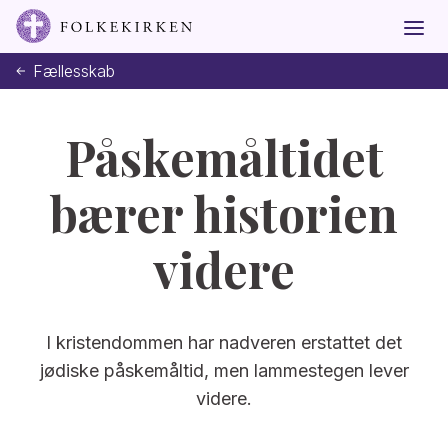
Fællesskab
Påskemåltidet
bærer historien
videre
I kristendommen har nadveren erstattet det
jødiske påskemåltid, men lammestegen lever
videre.