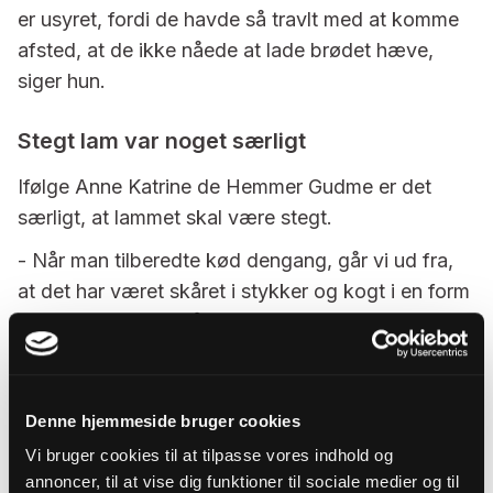
er usyret, fordi de havde så travlt med at komme
afsted, at de ikke nåede at lade brødet hæve,
siger hun.
Stegt lam var noget særligt
Ifølge Anne Katrine de Hemmer Gudme er det
særligt, at lammet skal være stegt.
- Når man tilberedte kød dengang, går vi ud fra,
at det har været skåret i stykker og kogt i en form
for stuvning. Der står eksplicit, at det skal steges,
og at fåret skal være helt med hoved, skanke og
indvolde. På den måde adskiller det sig fra den
måde, hvor man normalt har tilberedt kødet på.
Denne hjemmeside bruger cookies
Det indikerer, at påskemåltidet er et særligt måltid,
Vi bruger cookies til at tilpasse vores indhold og
siger Anne Katrine de Hemmer Gudme.
annoncer, til at vise dig funktioner til sociale medier og til