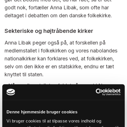
godt nok, fortæller Anna Libak, som ofte har
deltaget i debatten om den danske folkekirke.
Sekteriske og højtråbende kirker
Anna Libak peger også på, at forskellen på
medlemstallet i folkekirken og vores nabolandes
nationalkirker kan forklares ved, at folkekirken,
selv om den ikke er en statskirke, endnu er tæt
knyttet til staten.
- Når medlemstallet er faldet så meget i Norge og
Sverige er det fordi, at de har skilt kirken fra
staten. Og erfaringer fra Sverige viser, at kirken
derfor gradvist bliver mere sekterisk, mere
Denne hjemmeside bruger cookies
højtråbende og påtager sig flere politiske
Vi bruger cookies til at tilpasse vores indhold og
synspunkter, som man skal abonnere på for at