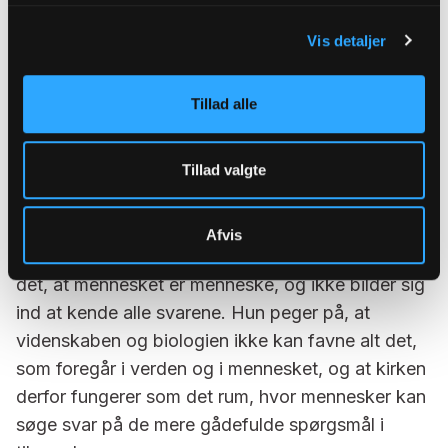
kirken fx uden at tro på opstandelsen.
Vis detaljer
- Jeg tror, at mange danskere ser på folkekirken
som en kulturinstitution i højere grad end et
trossamfund. Den er rammen om mange store
Tillad alle
begivenheder i folks liv, hvad enten man opfatter
sig som troende eller ej. Det handler om at være
Tillad valgte
en del af en større sammenhæng, for det betyder
noget for folk at være i et fællesskab.
Afvis
Og for Anna Libak symboliserer folkekirken netop
det, at mennesket er menneske, og ikke bilder sig
ind at kende alle svarene. Hun peger på, at
videnskaben og biologien ikke kan favne alt det,
som foregår i verden og i mennesket, og at kirken
derfor fungerer som det rum, hvor mennesker kan
søge svar på de mere gådefulde spørgsmål i