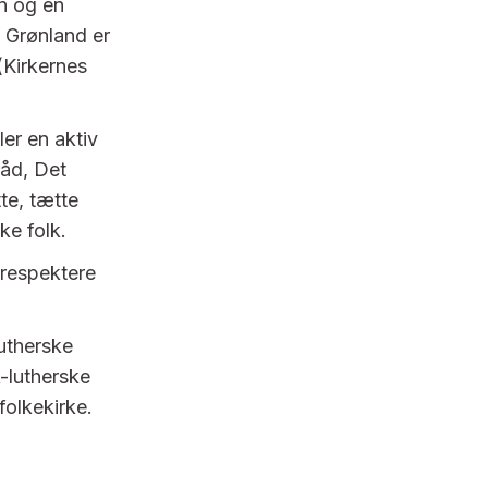
rn og en
. Grønland er
 (Kirkernes
er en aktiv
råd, Det
te, tætte
ke folk.
m respektere
utherske
-lutherske
folkekirke.