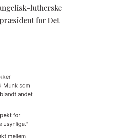
angelisk-lutherske
 præsident for Det
kker
tad Munk som
 blandt andet
pekt for
ke usynlige."
ekt mellem