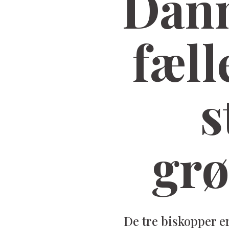
Danm
fæll
s
grø
De tre biskopper e