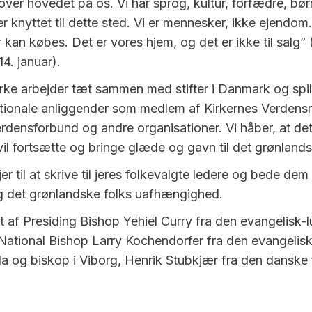
over hovedet på os. Vi har sprog, kultur, forfædre, bø
er knyttet til dette sted. Vi er mennesker, ikke ejendom
r kan købes. Det er vores hjem, og det er ikke til salg”
4. januar).
rke arbejder tæt sammen med stifter i Danmark og spill
rnationale anliggender som medlem af Kirkernes Verdens
rdensforbund og andre organisationer. Vi håber, at det
il fortsætte og bringe glæde og gavn til det grønlands
jer til at skrive til jeres folkevalgte ledere og bede de
g det grønlandske folks uafhængighed.
 af Presiding Bishop Yehiel Curry fra den evangelisk-l
 National Bishop Larry Kochendorfer fra den evangelisk
da og biskop i Viborg, Henrik Stubkjær fra den danske 