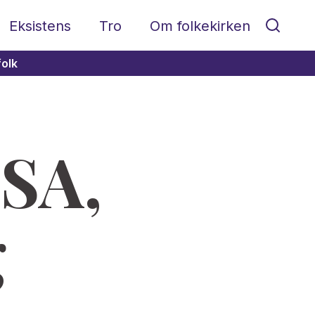
Eksistens
Tro
Om folkekirken
folk
USA,
g