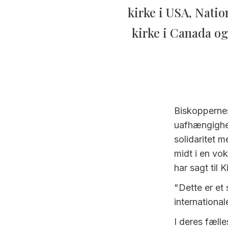
kirke i USA, Nati
kirke i Canada og
Biskoppernes 
uafhængighe
solidaritet 
midt i en vo
har sagt til 
"Dette er et
internationale
I deres fæll