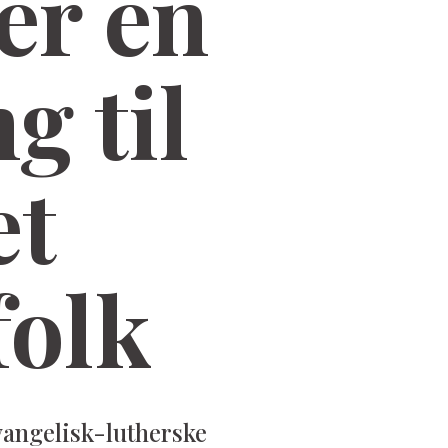
er en
g til
et
folk
vangelisk-lutherske