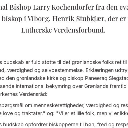
onal Bishop Larry Kochendorfer fra den ev
 biskop i Viborg, Henrik Stubkjær, der er
Lutherske Verdensforbund.
budskab er fuld støtte til det grønlandske folks ret til
d, værdighed og selvbestemmelse. Erklæringen udtry
med den grønlandske kirke og biskop Paneeraq Siegs
ksende international bekymring over Grønlands fremtid
Kirkernes Verdensråd:
 spørgsmål om menneskerettigheder, værdighed og res
 love og traktater." og: "Vi er et lille folk, men vi er ik
es budskab opfordrer biskopperne til bøn, fred og resp