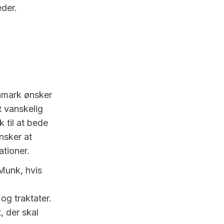
eder.
anmark ønsker
t vanskelig
 til at bede
nsker at
tioner.
Munk, hvis
og traktater.
t, der skal