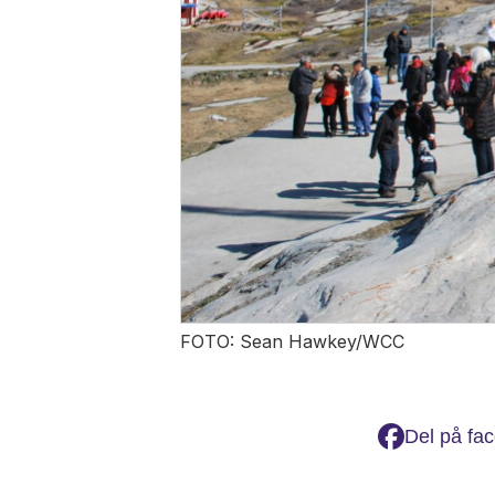
FOTO: Sean Hawkey/WCC
Del på fa