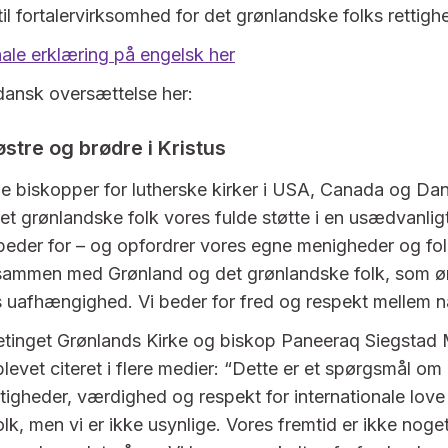
til fortalervirksomhed for det grønlandske folks rettigh
nale erklæring på engelsk her
 dansk oversættelse her:
østre og brødre i Kristus
e biskopper for lutherske kirker i USA, Canada og D
det grønlandske folk vores fulde støtte i en usædvanlig
 beder for – og opfordrer vores egne menigheder og folk
 sammen med Grønland og det grønlandske folk, som ø
 uafhængighed. Vi beder for fred og respekt mellem na
betinget Grønlands Kirke og biskop Paneeraq Siegstad 
blevet citeret i flere medier: “Dette er et spørgsmål om
igheder, værdighed og respekt for internationale love 
e folk, men vi er ikke usynlige. Vores fremtid er ikke noge