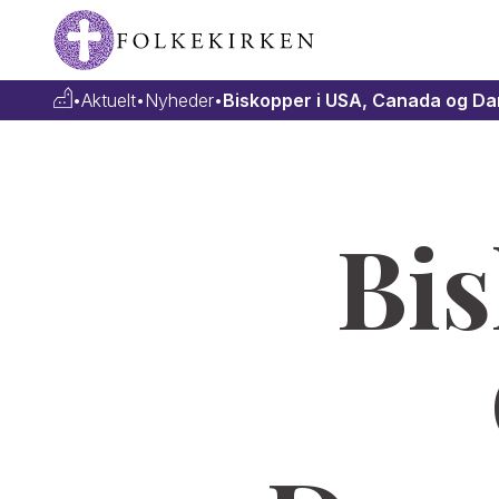
•
Aktuelt
•
Nyheder
•
Biskopper i USA, Canada og Dan
Bis