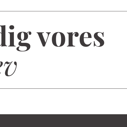
dig vores
ev