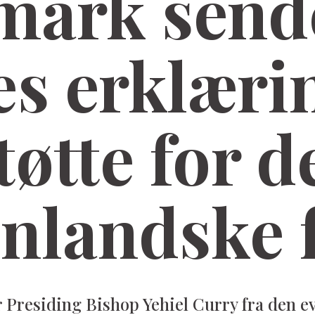
ark send
es erklærin
tøtte for d
nlandske 
r Presiding Bishop Yehiel Curry fra den e