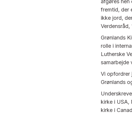
afgøres hen 
fremtid, der 
ikke jord, de
Verdensråd, 1
Grønlands Ki
rolle i inte
Lutherske Ve
samarbejde v
Vi opfordrer 
Grønlands o
Underskrevet
kirke i USA,
kirke i Cana