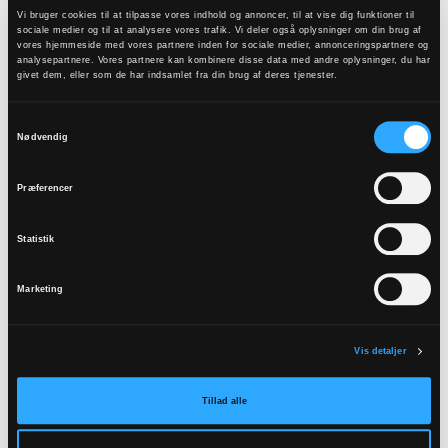
Vi bruger cookies til at tilpasse vores indhold og annoncer, til at vise dig funktioner til
sociale medier og til at analysere vores trafik. Vi deler også oplysninger om din brug af
Biskopperne vil også opfordre Kirkeministeriet til
vores hjemmeside med vores partnere inden for sociale medier, annonceringspartnere og
analysepartnere. Vores partnere kan kombinere disse data med andre oplysninger, du har
at ændre i regler, som gør det muligt for et
givet dem, eller som de har indsamlet fra din brug af deres tjenester.
menighedsråd at tage betaling for medlemmers
kirkelige handlinger. Det er uhensigtsmæssigt,
Samtykkevalg
Nødvendig
mener biskopperne, som vil fastholde, at
medlemmers ret til kirkelige handlinger i deres
Præferencer
sognekirke eller andre kirker, de har tilknytning til,
er finansieret over kirkeskatten.
Statistik
Bispemødet behandlede også den planlagte
Marketing
wistleblowerordning, som forventes at kunne
tages i brug inden årets udgang.
Vis detaljer
Læs hele referatet fra bispemødet her.
Tillad alle