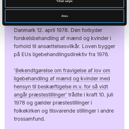
Tillad valgte
FAKTA
Afvis
Ligebehandlingsloven
blev indført i
Danmark 12. april 1978. Den forbyder
forskelsbehandling af mænd og kvinder i
forhold til ansættelsesvilkår. Loven bygger
på EUs ligebehandlingsdirektiv fra 1976.
’
Bekendtgørelse om fravigelse af lov om
ligebehandling af mænd og kvinder med
hensyn til beskæftigelse m.v. for så vidt
angår præstestillinger’
trådte i kraft 10. juli
1978 og gælder præstestillinger i
folkekirken og tilsvarende stillinger i andre
trossamfund.