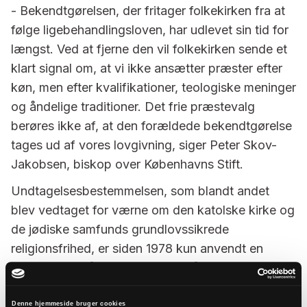
- Bekendtgørelsen, der fritager folkekirken fra at
følge ligebehandlingsloven, har udlevet sin tid for
længst. Ved at fjerne den vil folkekirken sende et
klart signal om, at vi ikke ansætter præster efter
køn, men efter kvalifikationer, teologiske meninger
og åndelige traditioner. Det frie præstevalg
berøres ikke af, at den forældede bekendtgørelse
tages ud af vores lovgivning, siger Peter Skov-
Jakobsen, biskop over Københavns Stift.
Undtagelsesbestemmelsen, som blandt andet
blev vedtaget for værne om den katolske kirke og
de jødiske samfunds grundlovssikrede
religionsfrihed, er siden 1978 kun anvendt en
enkelt gang på folkekirkens område.
Det talte de også om
Denne hjemmeside bruger cookies