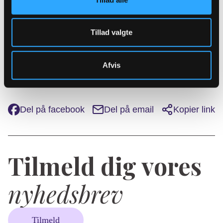
gennemføres en anden valgrunde, hvor
afstemningen står mellem de to kandidater, som
har fået flest stemmer i første runde.
Tillad valgte
Læs mere om, hvordan et bispevalg foregår her
Afvis
Del på facebook
Del på email
Kopier link
Tilmeld dig vores
nyhedsbrev
Tilmeld