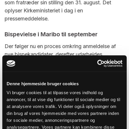
som fratræder sin stilling den 31. august. Det
oplyser Kirkeministeriet i dag i en
pressemeddelelse.
Bispevielse i Maribo til september
Der følger nu en proces omkring anmeldelse af
nye bispekandidater, derefter udarbejdes
afstemningsmateriale, og der gennemføres en
eller to valgrunder, hvorefter den nye biskop
endeligt kan udnævnes den 1. september 2017 og
Denne hjemmeside bruger cookies
indsættes officielt som biskop ved bispevielse i
Vi bruger cookies til at tilpasse vores indhold og
Maribo Domkirke den 10. september 2017.
annoncer, til at vise dig funktioner til sociale medier og til
Fem kandidater er allerede blevet opfordret til at
at analysere vores trafik. Vi deler også oplysninger om
stille op. De skal nu samle mindst 75 stillere blandt
din brug af vores hjemmeside med vores partnere inden
for sociale medier, annonceringspartnere og
de stemmeberettigede for at komme på
analysepartnere. Vores partnere kan kombinere disse