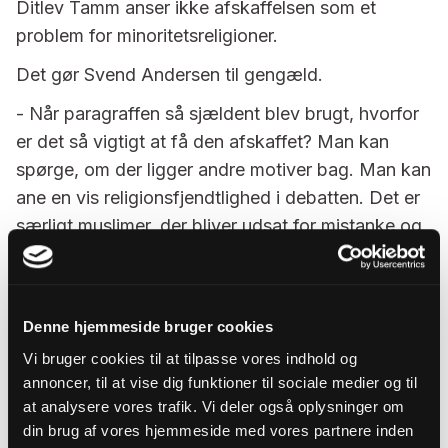
Ditlev Tamm anser ikke afskaffelsen som et
problem for minoritetsreligioner.
Det gør Svend Andersen til gengæld.
- Når paragraffen så sjældent blev brugt, hvorfor
er det så vigtigt at få den afskaffet? Man kan
spørge, om der ligger andre motiver bag. Man kan
ane en vis religionsfjendtlighed i debatten. Det er
særligt muslimer, der bliver udsat for mistanke og
bevågenhed, og det kan være en del af årsagen
til at afskaffe paragraffen, siger Svend Andersen.
Denne hjemmeside bruger cookies
Symbolsk betydning eller ej
Vi bruger cookies til at tilpasse vores indhold og
Selvom blasfemiparagraffen ikke havde en
annoncer, til at vise dig funktioner til sociale medier og til
praktisk betydning, mener Svend Andersen, at
at analysere vores trafik. Vi deler også oplysninger om
din brug af vores hjemmeside med vores partnere inden
den havde en symbolsk betydning.