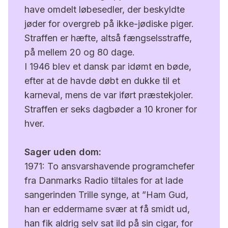
have omdelt løbesedler, der beskyldte
jøder for overgreb på ikke-jødiske piger.
Straffen er hæfte, altså fængselsstraffe,
på mellem 20 og 80 dage.
I 1946 blev et dansk par idømt en bøde,
efter at de havde døbt en dukke til et
karneval, mens de var iført præstekjoler.
Straffen er seks dagbøder a 10 kroner for
hver.
Sager uden dom:
1971: To ansvarshavende programchefer
fra Danmarks Radio tiltales for at lade
sangerinden Trille synge, at ”Ham Gud,
han er eddermame svær at få smidt ud,
han fik aldrig selv sat ild på sin cigar, for