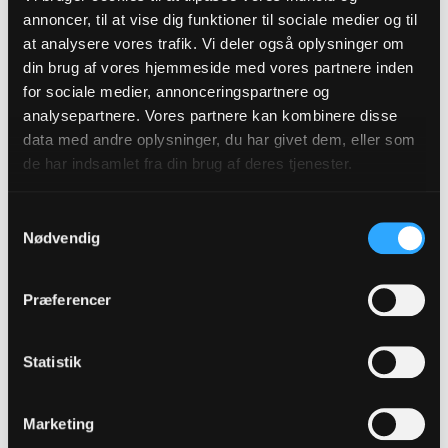
annoncer, til at vise dig funktioner til sociale medier og til
mere ømme emner.
at analysere vores trafik. Vi deler også oplysninger om
din brug af vores hjemmeside med vores partnere inden
Imamer vil lære om unges uddannelse
for sociale medier, annonceringspartnere og
analysepartnere. Vores partnere kan kombinere disse
I 2013 bad 35 imamer fra Dansk Tyrkisk Islamisk
data med andre oplysninger, du har givet dem, eller som
Stiftelse Kåre Schelde Christensen om en
de har indsamlet fra din brug af deres tjenester.
seminardag. Et ønske, der netop er opstået
gennem den relation, man har fået i Kristent-
Samtykkevalg
Muslimsk Samtaleforum, forklarer han:
Nødvendig
- Når Dansk Tyrkisk Islamisk Stiftelse beder om
en seminardag, tror jeg, det skyldes, at de ser
Præferencer
folkekirken som indgang til det danske samfund.
De vil jo gerne bryde lidt af deres isolation i
Statistik
samfundet, og så er de meget optagede af deres
unge mennesker, af hvordan de får en uddannelse
Marketing
og undgår kriminalitet. Der kan de selvfølgelig