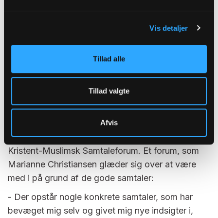
godt læse folkekirkens officielle status og tænker,
at vi kan hjælpe dem på vej, forklarer Kåre
Vis detaljer
Schelde Christensen, der deltog i seminardagen
sammen med Peter Fischer-Møller, biskop over
Tillad alle
Roskilde Stift og en række lokale præster.
Biskop bevæget over samtaler
Tillad valgte
Marianne Christiansen, biskop over Haderslev
stift, er blandt deltagerne, når kristne og
Afvis
muslimske ledere på lørdag mødes for tiende år i
Kristent-Muslimsk Samtaleforum. Et forum, som
Marianne Christiansen glæder sig over at være
med i på grund af de gode samtaler:
- Der opstår nogle konkrete samtaler, som har
bevæget mig selv og givet mig nye indsigter i,