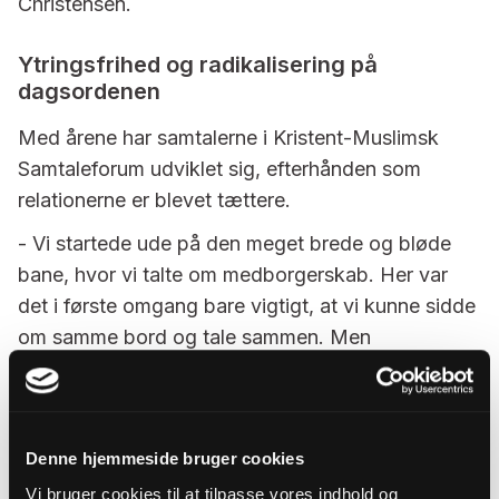
Christensen.
Ytringsfrihed og radikalisering på
dagsordenen
Med årene har samtalerne i Kristent-Muslimsk
Samtaleforum udviklet sig, efterhånden som
relationerne er blevet tættere.
- Vi startede ude på den meget brede og bløde
bane, hvor vi talte om medborgerskab. Her var
det i første omgang bare vigtigt, at vi kunne sidde
om samme bord og tale sammen. Men
efterhånden som relationen har udviklet sig, har vi
pludseligt kunnet tale om emner som ytringsfrihed
og radikalisering blandt unge. På lørdag er emnet
Denne hjemmeside bruger cookies
helligskrifter og demokrati, så på den måde har
relationen gjort, at vi nu kan tale om nogle af de
Vi bruger cookies til at tilpasse vores indhold og