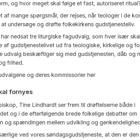
rm, og hvor meget skal følge et fast, autoriseret ritual
ét af mange spørgsmål, der rejses, når teologer i de 
 at undersøge og drøfte folkekirkens gudstjenesteliv.
har nedsat tre liturgiske fagudvalg, som hver især ska
 af gudstjenestelivet ud fra teologiske, kirkelige og fo
tre udvalg beskæftiger sig med gudstjenesten, dåb og 
og frihed.
dvalgene og deres kommissorier her
kal fornyes
biskop, Tine Lindhardt ser frem til drøftelserne både i
det og i de efterfølgende brede folkelige debatter om
en og spændingen mellem udvikling og genkendelighed
 særlige ved vores søndagsgudstjeneste, at den er de