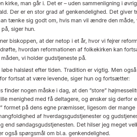
n kirke, man går i. Det er – uden sammenligning i øvrig
. Der er en stor grad af genkendelighed. Det giver t
man tænke sig godt om, hvis man vil ændre den måde, 
 på, siger hun.
 biskoppen, at der netop i et år, hvor vi fejrer refor
 drøfte, hvordan reformationen af folkekirken kan fort
måden, vi holder gudstjeneste på.
e løbe halsløst efter tiden. Tradition er vigtig. Men også
for fortsat at være levende, siger hun og fortsætter:
s finder nogen måske i dag, at den ”store” højmesselit
 lille menighed med få deltagere, og ønsker sig derfor en
” formet på dens egne præmisser, ligesom der mange 
ngfoldighed af hverdagsgudstjenester og gudstjenest
g end søndagsgudstjenesten. Det hilser jeg meget ve
er også spørgsmål om bl.a. genkendelighed.