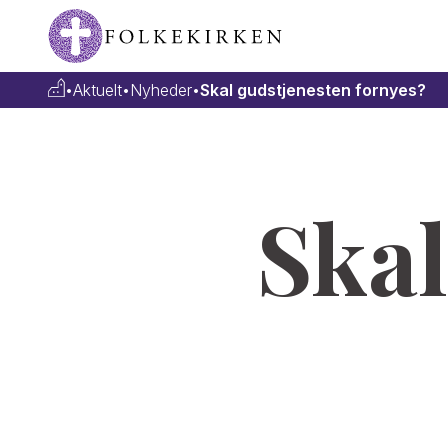
•
Aktuelt
•
Nyheder
•
Skal gudstjenesten fornyes?
Skal