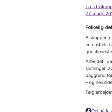
Læs biskoppe
27. marts 2
Folkelig d
Biskoppen pe
en drøftelse 
gudstjeneste
Arbejdet i de
slutningen 2
baggrund for
– og herunde
Følg arbejde
Del på fa