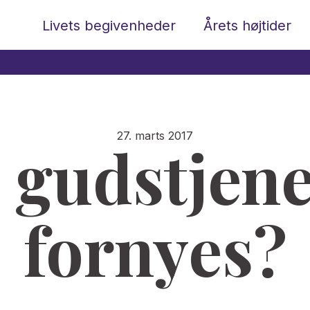
Livets begivenheder
Årets højtider
27. marts 2017
 gudstjen
fornyes?