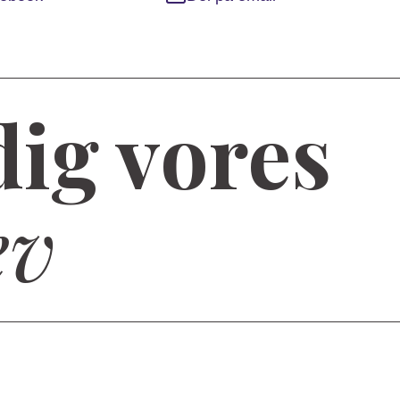
dig vores
ev