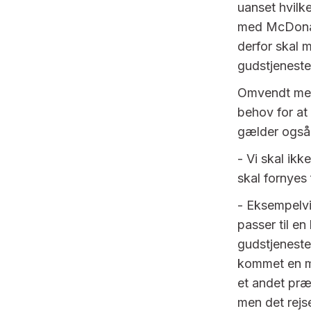
uanset hvilke
med McDonald
derfor skal 
gudstjeneste
Omvendt mener
behov for at
gælder også 
- Vi skal ikk
skal fornyes 
- Eksempelvi
passer til en
gudstjeneste
kommet en ma
et andet præ
men det rejs