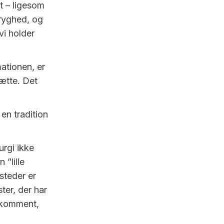
t – ligesom
ryghed, og
vi holder
mationen, er
sætte. Det
 en tradition
urgi ikke
 ”lille
steder er
er, der har
lkomment,