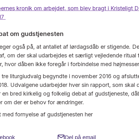
rnes kronik om arbejdet, som blev bragt i Kristeligt 
017
ebat om gudstjenesten
ger også på, at antallet af lørdagsdåb er stigende. De
af, om der skal udarbejdes et særligt vejledende ritual 
r, hvor dåben ikke foregår i forbindelse med højmess
 tre liturgiudvalg begyndte i november 2016 og afslutte
018. Udvalgene udarbejder hver sin rapport, som skal
 en bred kirkelig og folkelig debat af gudstjeneste, d
r om der er behov for ændringer.
t med fornyelse af gudstjenesten her
cebook
Del på email