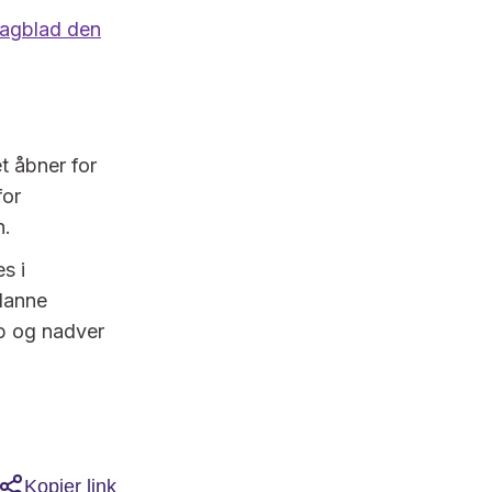
Dagblad den
t åbner for
for
en.
s i
 danne
åb og nadver
Kopier link