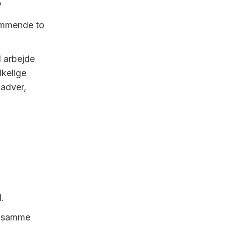
?
kommende to
l arbejde
lkelige
nadver,
.
n samme