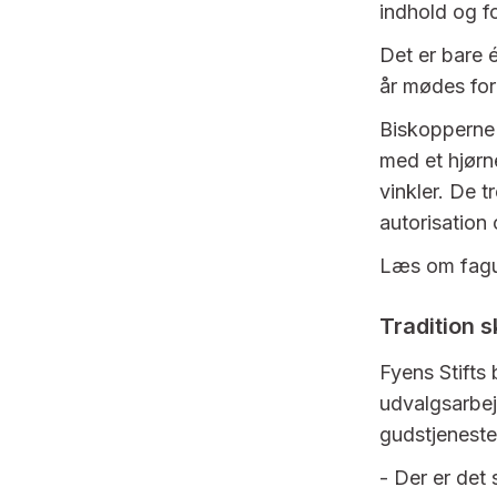
indhold og fo
Det er bare 
år mødes for
Biskopperne 
med et hjørne
vinkler. De 
autorisation 
Læs om fagu
Tradition s
Fyens Stifts 
udvalgsarbej
gudstjenest
- Der er det