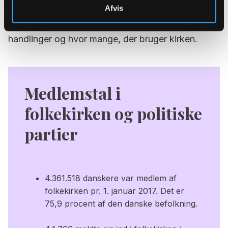
Afvis
opfordrer han til, at man kigger ud over
medlemstallet og vender blikket på kirkelige
handlinger og hvor mange, der bruger kirken.
Medlemstal i
folkekirken og politiske
partier
4.361.518 danskere var medlem af
folkekirken pr. 1. januar 2017. Det er
75,9 procent af den danske befolkning.