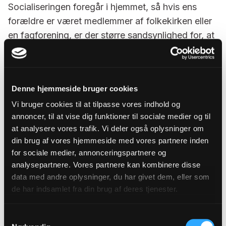
Socialiseringen foregår i hjemmet, så hvis ens
forældre er været medlemmer af folkekirken eller
en fagforening, er der større sandsynlighed for, at
man selv bliver medlem.
Handlemulighederne viser sig i, at der er kommet
flere alternativer og dermed flere valg.
Denne hjemmeside bruger cookies
- Indenfor fagforeningerne er der kommet gule
Vi bruger cookies til at tilpasse vores indhold og
fagforeninger og kirkeligt kommer der andre
annoncer, til at vise dig funktioner til sociale medier og til
at analysere vores trafik. Vi deler også oplysninger om
religioner. Man begynder at opfatte tingene som
din brug af vores hjemmeside med vores partnere inden
et valg, fordi der faktisk er forskellige muligheder,
for sociale medier, annonceringspartnere og
siger Peter Gundelach.
analysepartnere. Vores partnere kan kombinere disse
data med andre oplysninger, du har givet dem, eller som
Sammenlignet med udlandet står
de har indsamlet fra din brug af deres tjenester.
folkekirken stærkt
Samtykkevalg
Sammenligner man folkekirkens medlemstal med