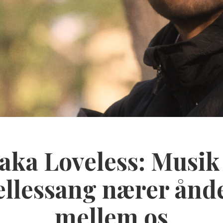
aka Loveless: Musik
ællessang nærer ånd
mellem os