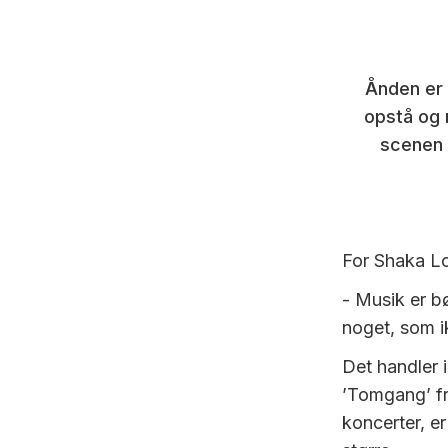
Ånden er 
opstå og 
scenen 
For Shaka Lo
- Musik er b
noget, som i
Det handler 
’Tomgang’ fr
koncerter, er