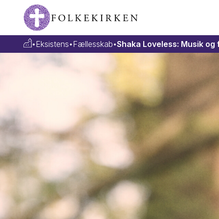
•
Eksistens
•
Fællesskab
•
Shaka Loveless: Musik og