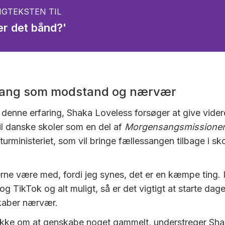
GTEKSTEN TIL
er det bånd?'
ang som modstand og nærvær
 denne erfaring, Shaka Loveless forsøger at give vider
til danske skoler som en del af
Morgensangsmissione
lturministeriet, som vil bringe fællessangen tilbage i s
gerne være med, fordi jeg synes, det er en kæmpe ting. 
og TikTok og alt muligt, så er det vigtigt at starte da
skaber nærvær.
ikke om at genskabe noget gammelt, understreger Sha