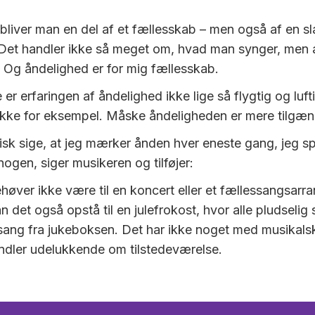
 bliver man en del af et fællesskab – men også af en sl
Det handler ikke så meget om, hvad man synger, men 
Og åndelighed er for mig fællesskab.
er erfaringen af åndelighed ikke lige så flygtig og luf
lykke for eksempel. Måske åndeligheden er mere tilgæn
tisk sige, at jeg mærker ånden hver eneste gang, jeg spil
ogen, siger musikeren og tilføjer:
høver ikke være til en koncert eller et fællessangsarr
n det også opstå til en julefrokost, hvor alle pludselig 
sang fra jukeboksen. Det har ikke noget med musikalsk 
ndler udelukkende om tilstedeværelse.