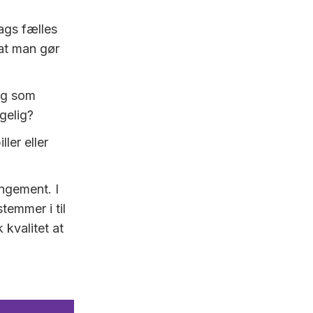
ags fælles
at man gør
tig som
gelig?
ler eller
angement. I
stemmer i til
kvalitet at