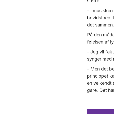
større.
- I musikken
bevidsthed. 
det sammen. 
På den måde 
følelsen af 
- Jeg vil fak
synger med n
- Men det be
princippet ka
en velkendt 
gøre. Det ha