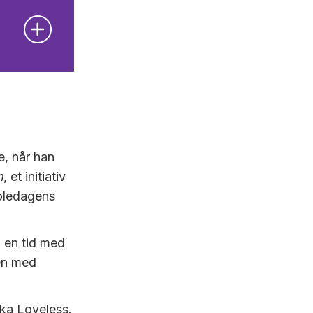
e, når han
n
, et initiativ
koledagens
I en tid med
gen med
ka Loveless.