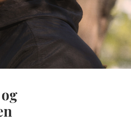
 og
en