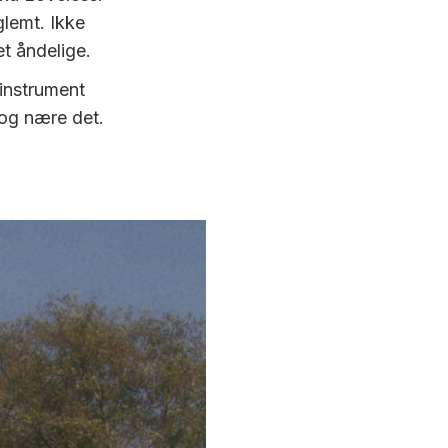
glemt. Ikke
et åndelige.
 instrument
t og nære det.