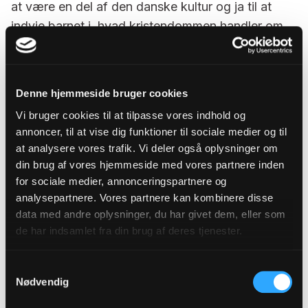
at være en del af den danske kultur og ja til at
indvie barnet i, hvad kristendommen handler om,
siger hun.
Forældre træffer de vigtige valg
Denne hjemmeside bruger cookies
For et par år siden viste en undersøgelse, at en del
Vi bruger cookies til at tilpasse vores indhold og
af de forældre, der fravælger barnedåben, gør
annoncer, til at vise dig funktioner til sociale medier og til
at analysere vores trafik. Vi deler også oplysninger om
det, fordi de vil lade at deres barn træffe
din brug af vores hjemmeside med vores partnere inden
beslutningen selv. Det argument undrer Margrethe
for sociale medier, annonceringspartnere og
Brun Hansen. For indtil barnet når en vis alder,
analysepartnere. Vores partnere kan kombinere disse
træffer man som forældre mange valg på barnets
data med andre oplysninger, du har givet dem, eller som
vegne. Det kan være valg om vaccinationer,
de har indsamlet fra din brug af deres tjenester.
institutioner såvel som valget om at blive døbt.
Samtykkevalg
- Siger man nej på barnets vegne, fravælger man
Nødvendig
det fællesskab, som kirkerummet tilbyder. Det