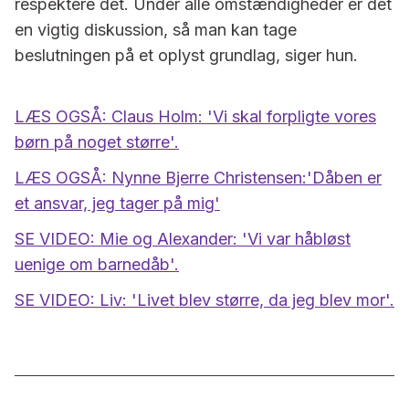
respektere det. Under alle omstændigheder er det
en vigtig diskussion, så man kan tage
beslutningen på et oplyst grundlag, siger hun.
LÆS OGSÅ: Claus Holm: 'Vi skal forpligte vores
børn på noget større'.
LÆS OGSÅ: Nynne Bjerre Christensen:'Dåben er
et ansvar, jeg tager på mig'
SE VIDEO: Mie og Alexander: 'Vi var håbløst
uenige om barnedåb'.
SE VIDEO: Liv: 'Livet blev større, da jeg blev mor'.