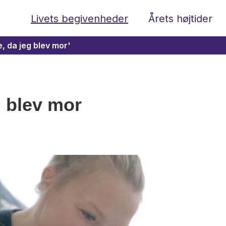
Livets begivenheder
Årets højtider
e, da jeg blev mor'
g blev mor