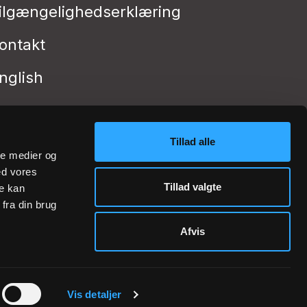
ilgængelighedserklæring
ontakt
nglish
Tillad alle
ale medier og
ed vores
Tillad valgte
re kan
fra din brug
Afvis
Vis detaljer