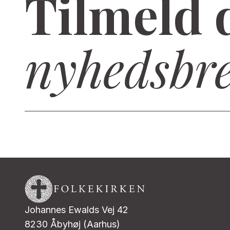
Tilmeld 
nyhedsbr
Johannes Ewalds Vej 42
8230 Åbyhøj (Aarhus)