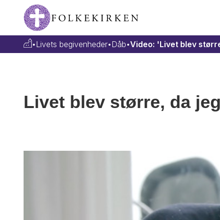
•
Livets begivenheder
•
Dåb
•
Video: 'Livet blev størr
Livet blev større, da je