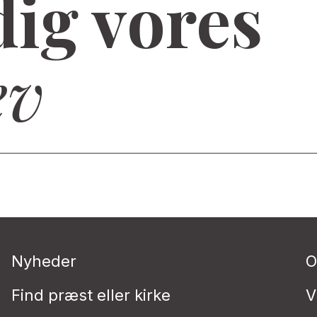
dig vores
ev
Nyheder
O
Find præst eller kirke
V