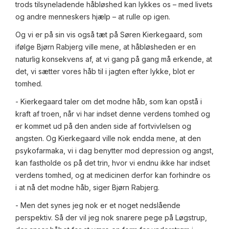
trods tilsyneladende håbløshed kan lykkes os – med livets
og andre menneskers hjælp – at rulle op igen.
Og vi er på sin vis også tæt på Søren Kierkegaard, som
ifølge Bjørn Rabjerg ville mene, at håbløsheden er en
naturlig konsekvens af, at vi gang på gang må erkende, at
det, vi sætter vores håb til i jagten efter lykke, blot er
tomhed.
- Kierkegaard taler om det modne håb, som kan opstå i
kraft af troen, når vi har indset denne verdens tomhed og
er kommet ud på den anden side af fortvivlelsen og
angsten. Og Kierkegaard ville nok endda mene, at den
psykofarmaka, vi i dag benytter mod depression og angst,
kan fastholde os på det trin, hvor vi endnu ikke har indset
verdens tomhed, og at medicinen derfor kan forhindre os
i at nå det modne håb, siger Bjørn Rabjerg.
- Men det synes jeg nok er et noget nedslående
perspektiv. Så der vil jeg nok snarere pege på Løgstrup,