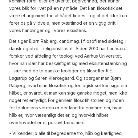
kommer forbi, eller en uventet begivenhed, der åbner
vores blik for livet på en ny måde. Det kan filosofisk set
være et argument for, at håbet findes – og at det ikke kun
fører os på vildveje, men tværtimod er en vigtig drift i
vores handlinger og i vores eksistens.
Det siger Bjørn Rabjerg, cand.mag. i filosofi med sidefag i
dansk og ph.d. i religionsfilosofi. Siden 2010 har han været
forsker ved afdeling for teologi ved Aarhus Universitet,
hvor han især har beskæftiget sig med eksistenstænkning
– især med de to danske teologer og filosoffer K.E.
Løgstrup og Søren Kierkegaard. Og spørger man Bjørn
Rabjerg, hvad man filosofisk og teologisk set kan sige om
håbet, er svaret, at man kan sige ganske meget, men ikke
noget ret entydigt. For gennem filosofihistorien og inden
for teologiens verden er der langtfra enighed om, hvad
håb er, hvor væsentligt det er, og hvorvidt håbet
overhovedet er et positivt fænomen.
- Vi kender jo alle til begreberne tro, håb og kærlighed,