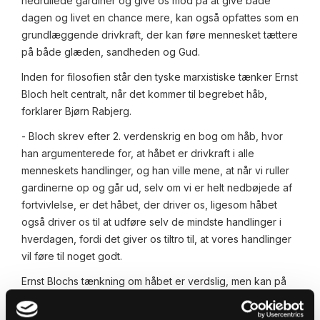
nedrullede gardiner og give os mod på at give både
dagen og livet en chance mere, kan også opfattes som en
grundlæggende drivkraft, der kan føre mennesket tættere
på både glæden, sandheden og Gud.
Inden for filosofien står den tyske marxistiske tænker Ernst
Bloch helt centralt, når det kommer til begrebet håb,
forklarer Bjørn Rabjerg.
- Bloch skrev efter 2. verdenskrig en bog om håb, hvor
han argumenterede for, at håbet er drivkraft i alle
menneskets handlinger, og han ville mene, at når vi ruller
gardinerne op og går ud, selv om vi er helt nedbøjede af
fortvivlelse, er det håbet, der driver os, ligesom håbet
også driver os til at udføre selv de mindste handlinger i
hverdagen, fordi det giver os tiltro til, at vores handlinger
vil føre til noget godt.
Ernst Blochs tænkning om håbet er verdslig, men kan på
sin vis sammenlignes med kirkefaderen Augustins
udlægning af håbet fra 300-400 tallet.