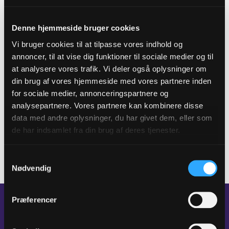
- Augustin taler om tro, håb og kærlighed som
sammenhørende og grundlæggende fænomener. Han
Denne hjemmeside bruger cookies
beskriver troen som det, der skal rense sjælens øje, så
Vi bruger cookies til at tilpasse vores indhold og
det ser rent, og så mennesket kan rette sin
annoncer, til at vise dig funktioner til sociale medier og til
opmærksomhed mod Gud. Håbet består i en tro på det
at analysere vores trafik. Vi deler også oplysninger om
gode og en forhåbning om, at lidelsen ophører, og håbet
din brug af vores hjemmeside med vores partnere inden
er dermed afgørende for, at vi kan holde ud og udleve
for sociale medier, annonceringspartnere og
vores længsel efter Gud, som ifølge Augustin er det,
analysepartnere. Vores partnere kan kombinere disse
kærligheden består i. Der skal altså med andre ord håb og
data med andre oplysninger, du har givet dem, eller som
kærlighed til for, at vi kan skue Gud. Håbet ledsager
de har indsamlet fra din brug af deres tjenester.
længslen efter Gud, og forsvinder håbet, er vi ikke
længere i stand til at følge vores længsel, forklarer Bjørn
Samtykkevalg
Rabjerg.
Nødvendig
Præferencer
En dyd eller en