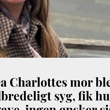
a Charlottes mor bl
bredeligt syg, fik h
ave, ingen ønsker s