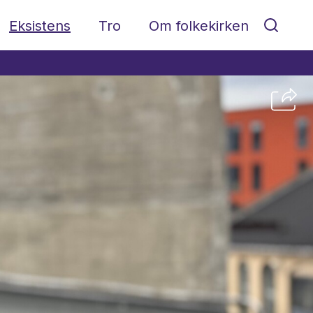
Eksistens
Tro
Om folkekirken