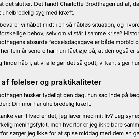
at det slutter. Det fandt Charlotte Brodthagen ud af, 
t uhelbredelig syg med kræft.
bevarer vi håbet midt i en så håbløs situation, og hvor
ar forskellige behov, selv om vi står i samme krise? Hist
rodthagens absurde fødselsdagsgave er både morbid 
her fem år senere har hun fået øje på, at den også er 
g finde håb i, at vi alle gør det så godt, vi kan, siger h
 af følelser og praktikaliteter
odthagen husker tydeligt den dag, hun sad inde på læ
den: Din mor har uhelbredelig kræft.
tanke var ’Hvad er det, jeg laver med mit liv? Jeg synes
irkelig meningsfyldt, men hvorfor er jeg ikke bare sa
rfor sørger jeg ikke for at spise middag med dem en 