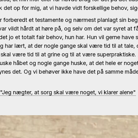
det op for mig, at vi havde vidt forskellige behov, sig
r forberedt et testamente og nærmest planlagt sin beg
ar vildt hårdt at høre på, og selv om det var syret at 
det jo et totalt fair behov, hun har. Hun vil gerne have 
g har lært, at der nogle gange skal være tid til at tale, 
kal være tid til at grine og til at være superpraktiske.
uske håbet og nogle gange huske, at det hele er noget 
synes det. Og vi behøver ikke have det på samme må
eg nægter, at sorg skal være noget, vi klarer alene"