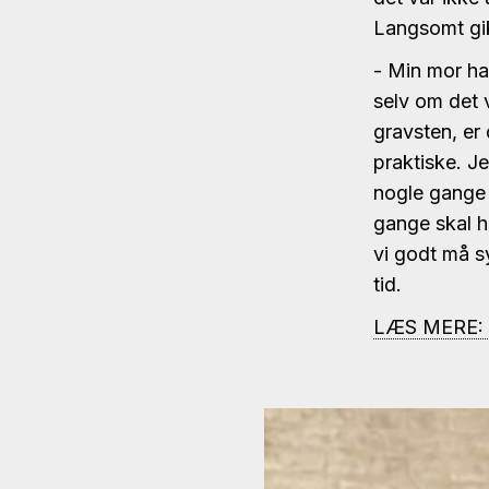
Langsomt gik 
- Min mor ha
selv om det v
gravsten, er 
praktiske. Je
nogle gange s
gange skal h
vi godt må 
tid.
LÆS MERE: "J