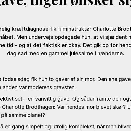
elig kræftdiagnose fik filminstruktør Charlotte Brodt
 håbet. Men undervejs opdagede hun, at vi sjældent h
 tid – og at det faktisk er okay. Det gik op for hen
dag sad med en gammel julesalme i hænderne.
s fødselsdag fik hun to gaver af sin mor. Den ene gave
n anden var moderens gravsten.
jektivt set – en vanvittig gave. Og sådan ramte den og
ør Charlotte Brodthagen: Var hendes mor blevet skør? 
 på samme planet?
 på en gang simpelt og utrolig komplekst, når man blive