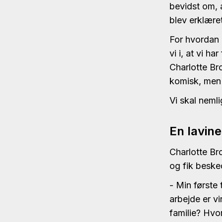
bevidst om, 
blev erklære
For hvordan 
vi i, at vi h
Charlotte B
komisk, men 
Vi skal nemli
En lavine
Charlotte Br
og fik beske
- Min første 
arbejde er v
familie? Hvo