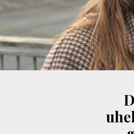
D
uhel
g