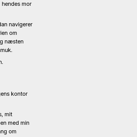
da hendes mor
dan navigerer
orien om
og næsten
smuk.
un.
gens kontor
, mit
mmen med min
gang om