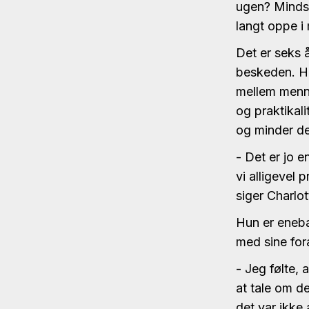
ugen? Mindst
langt oppe i 
Det er seks 
beskeden. He
mellem menne
og praktikal
og minder dem
- Det er jo 
vi alligevel 
siger Charlo
Hun er eneba
med sine for
- Jeg følte,
at tale om de
det var ikke 