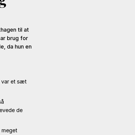
hagen til at
ar brug for
de, da hun en
 var et sæt
så
Levede de
r meget