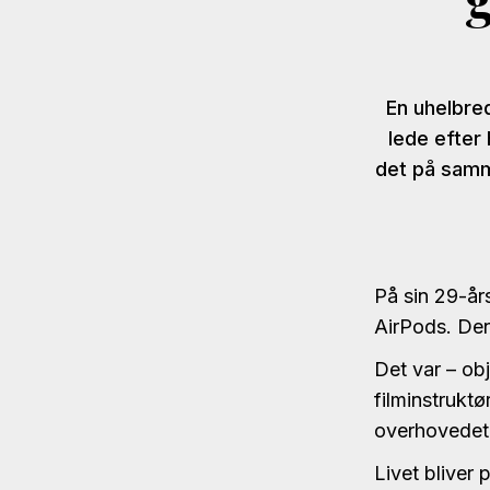
En uhelbred
lede efter
det på samme
På sin 29-år
AirPods. De
Det var – ob
filminstrukt
overhovedet
Livet bliver