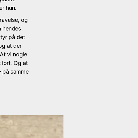
er hun.
ravelse, og
få hendes
styr på det
og at der
 At vi nogle
lort. Og at
de på samme