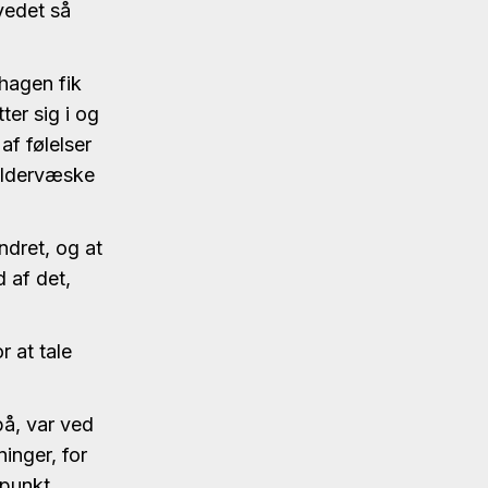
vedet så
thagen fik
er sig i og
af følelser
kaldervæske
ndret, og at
d af det,
 at tale
på, var ved
ninger, for
spunkt.