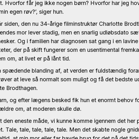
. Hvorfor får jeg ikke nogen børn? Hvorfor har jeg ho
min egen røv?’, siger hun.
år siden, den nu 34-årige filminstruktør Charlotte Brod
ndes mor lever stadig, men en snarlig udløbsdato sætt
sker. Og i familien har diagnosen sat gang i en lavine 
iteter, der på skift fungerer som en usentimental frem
 om, at livet er på lånt tid.
en spædende blanding af, at verden er fuldstændig fora
prøver at leve så normalt som muligt og få det bedste u
tte Brodthagen.
rn, og efter lægens besked fik hun et enormt behov for
ældre om, at moderen skulle dø.
 at den eneste måde, vi kunne komme igennem det her 
t. Tale, tale, tale, tale, tale. Men det skabte nogle gnid
altid, at min mor eller far havde brug for det på det tid