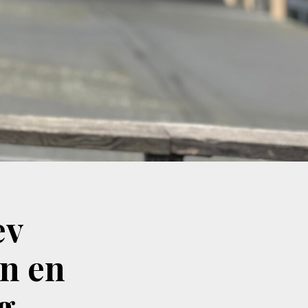
ev
un en
ig