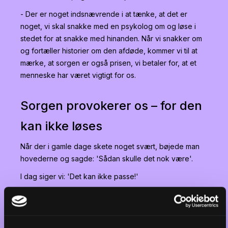
- Der er noget indsnævrende i at tænke, at det er
noget, vi skal snakke med en psykolog om og løse i
stedet for at snakke med hinanden. Når vi snakker om
og fortæller historier om den afdøde, kommer vi til at
mærke, at sorgen er også prisen, vi betaler for, at et
menneske har været vigtigt for os.
Sorgen provokerer os – for den
kan ikke løses
Når der i gamle dage skete noget svært, bøjede man
hovederne og sagde: 'Sådan skulle det nok være'.
I dag siger vi: 'Det kan ikke passe!'
Dét er ifølge hospicepræst Ole Raakjær en af
forklaringerne på, hvorfor vi selv i 'sorgens
århundrede', hvor vi bombarderes med fortællinger om