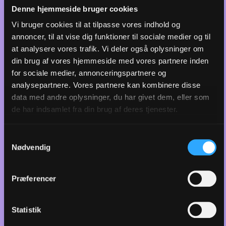
sorg og død i film, tv, podcasts og på de sociale
Denne hjemmeside bruger cookies
medier, stadig har svært ved at sluge sorgen, når vi ser
Vi bruger cookies til at tilpasse vores indhold og
den direkte i øjnene.
annoncer, til at vise dig funktioner til sociale medier og til
- Det at være magtesløs er måske den ultimative
at analysere vores trafik. Vi deler også oplysninger om
udfordring for os senmoderne mennesker. Vi lever i en
din brug af vores hjemmeside med vores partnere inden
kultur, hvor vi gerne vil løse problemerne, fikse
for sociale medier, annonceringspartnere og
tingene, komme videre og udvikle os, siger han.
analysepartnere. Vores partnere kan kombinere disse
data med andre oplysninger, du har givet dem, eller som
- Der er noget dybt provokerende i sorgen, for den
de har indsamlet fra din brug af deres tjenester.
kan man ikke løse. Uanset hvad man gør, er han død. Vi
kan ikke bruge de samme strategier, som vi har fået ind
med modermælken i vores kultur: at du kan få magten,
Samtykkevalg
Nødvendig
hvis du vil.
Sorg bliver ikke mindre, men
Præferencer
den sørgende vokser
Statistik
Selvom vi ikke er herre over vores liv, kan man stadig