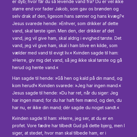
er dyb; hvor får du så levende vand fra? Du er vel ikke
større end vor fader Jakob, som gav os brønden og
selv drak af den, ligesom hans sønner og hans kvæg?«
Jesus svarede hende: »Enhver, som drikker af dette
vand, skal tørste igen. Men den, der drikker af det
vand, jeg vil give ham, skal aldrig i evighed tørste. Det
vand, jeg vil give ham, skal i ham blive en kilde, som
vælder med vand til evigt liv.« Kvinden sagde til ham:
»Herre, giv mig det vand, så jeg ikke skal tørste og gå
herud og hente vand.«
Han sagde til hende: »Gå hen og kald på din mand, og
kom herud!« Kvinden svarede: »Jeg har ingen mand.«
Jesus sagde til hende: »Du har ret, når du siger: Jeg
har ingen mand; for du har haft fem mænd, og den, du
har nu, er ikke din mand; dér sagde du noget sandt.«
Kvinden sagde til ham: »Herre, jeg ser, at du er en
profet. Vore fædre har tilbedt Gud på dette bjerg, men I
siger, at stedet, hvor man skal tilbede ham, er i