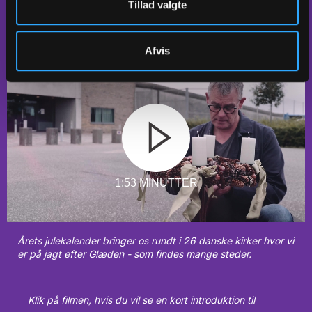
Tillad valgte
kirkekunst. Værker, som kan fortælle historien om,
at
Glæden - findes mange steder.
Afvis
1:53 MINUTTER
Årets julekalender bringer os rundt i 26 danske kirker hvor vi
er på jagt efter Glæden - som findes mange steder.
Klik på filmen, hvis du vil se en kort introduktion til