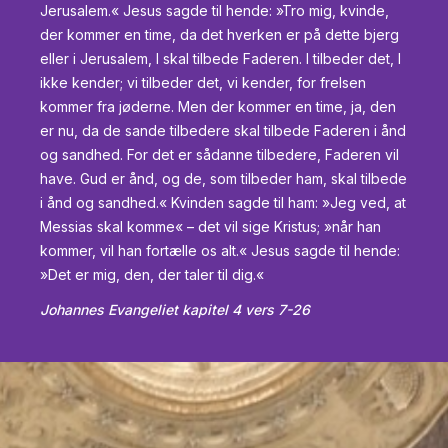
Jerusalem.« Jesus sagde til hende: »Tro mig, kvinde,
der kommer en time, da det hverken er på dette bjerg
eller i Jerusalem, I skal tilbede Faderen. I tilbeder det, I
ikke kender; vi tilbeder det, vi kender, for frelsen
kommer fra jøderne. Men der kommer en time, ja, den
er nu, da de sande tilbedere skal tilbede Faderen i ånd
og sandhed. For det er sådanne tilbedere, Faderen vil
have. Gud er ånd, og de, som tilbeder ham, skal tilbede
i ånd og sandhed.« Kvinden sagde til ham: »Jeg ved, at
Messias skal komme« – det vil sige Kristus; »når han
kommer, vil han fortælle os alt.« Jesus sagde til hende:
»Det er mig, den, der taler til dig.«
Johannes Evangeliet kapitel 4 vers 7-26