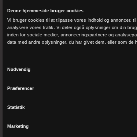
Denne hjemmeside bruger cookies
Vi bruger cookies til at tilpasse vores indhold og annoncer, til 
Johannes Ewalds Vej 42
analysere vores trafik. Vi deler også oplysninger om din br
inden for sociale medier, annonceringspartnere og analysepa
8230 Åbyhøj (Aarhus)
data med andre oplysninger, du har givet dem, eller som de ha
redaktion@folkekirken.dk
Samtykkevalg
Nyheder
Nødvendig
Find præst eller kirke
Præferencer
Job i folkekirken
Statistik
Stifter
Presse
Marketing
Om folkekirken.dk