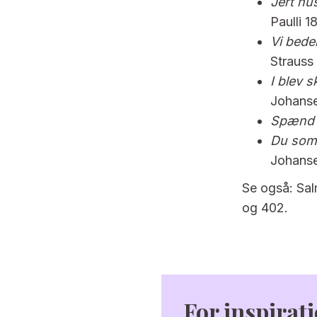
Jert hu
Paulli 1
Vi beder
Strauss
I blev 
Johanse
Spænd o
Du som 
Johanse
Se også: Sal
og 402.
For inspirati