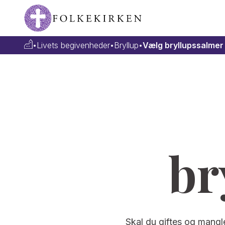
•
Livets begivenheder
•
Bryllup
•
Vælg bryllupssalmer
br
Skal du giftes og mangler