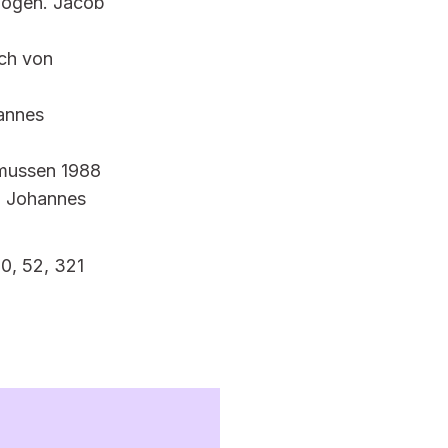
ebogen. Jacob
ich von
hannes
smussen 1988
. Johannes
0, 52, 321