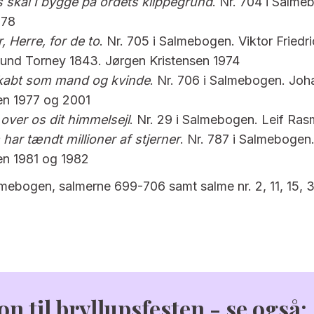
s skal I bygge på ordets klippegrund
. Nr. 704 i Salm
878
, Herre, for de to
. Nr. 705 i Salmebogen. Viktor Friedr
 und Torney 1843. Jørgen Kristensen 1974
skabt som mand og kvinde
. Nr. 706 i Salmebogen. Jo
n 1977 og 2001
ver os dit himmelsejl
. Nr. 29 i Salmebogen. Leif Ra
har tændt millioner af stjerner
. Nr. 787 i Salmebogen
n 1981 og 1982
mebogen, salmerne 699-706 samt salme nr. 2, 11, 15, 3
on til bryllupsfesten - se også: