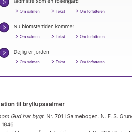
Blomstre som en rosengård
"
"
"
Om salmen
Tekst
Om forfatteren
Nu blomstertiden kommer
"
"
"
Om salmen
Tekst
Om forfatteren
Dejlig er jorden
"
"
"
Om salmen
Tekst
Om forfatteren
ation til bryllupssalmer
som Gud har bygt
. Nr. 701 i Salmebogen. N. F. S. Grun
 1846