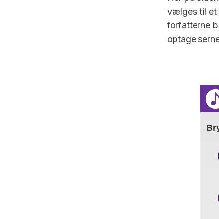
vælges til e
forfatterne 
optagelsern
Bry