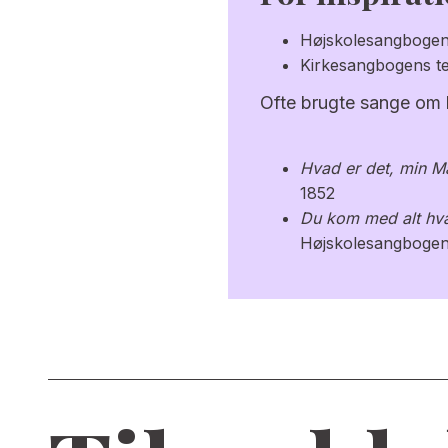
Højskolesangbogens
Kirkesangbogens tem
Ofte brugte sange om
Hvad er det, min M
1852
Du kom med alt hva
Højskolesangbogen