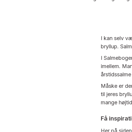
I kan selv væ
bryllup. Sal
I Salmebogen
imellem. Man
årstidssalme 
Måske er der
til jeres bryl
mange højtid
Få inspirat
Her på siden