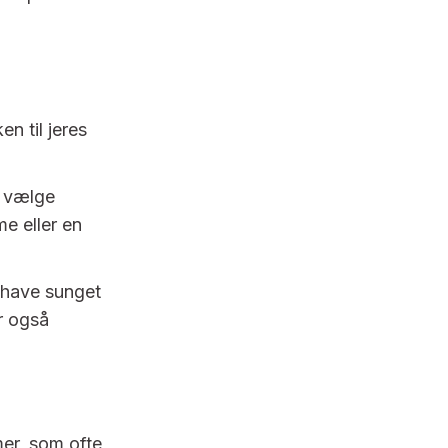
en til jeres
n vælge
e eller en
l have sunget
er også
mer, som ofte