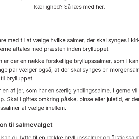
kærlighed? Så læs med her.
re med til at vælge hvilke salmer, der skal synges i kirk
merne aftales med præsten inden brylluppet.
 er der en række forskellige bryllupssalmer, som I ka
ge par vælger også, at der skal synges en morgensalm
til brylluppet.
 en af jer, som har en særlig yndlingssalme, I gerne vi
lup. Skal I giftes omkring påske, pinse eller juletid, er d
ssalmer at vælge imellem.
ion til salmevalget
 kan du lytte til en række bryllupssalmer og årstidssal