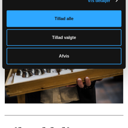
Vis detaljer
Besøg også
Foreningen af Kirke- og
kulturmedarbejdere
.
Tillad alle
Find ledige jobs i folkekirken
Tillad valgte
Afvis