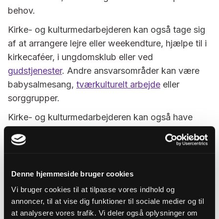
behov.
Kirke- og kulturmedarbejderen kan også tage sig
af at arrangere lejre eller weekendture, hjælpe til i
kirkecaféer, i ungdomsklub eller ved
gudstjenester
. Andre ansvarsområder kan være
babysalmesang,
tværkulturelt arbejde
eller
sorggrupper.
Kirke- og kulturmedarbejderen kan også have
opgaver med formidling af det kirkelige liv
gennem hjemmeside, kirkeblad, nyhedsmails og
PR generelt.
Denne hjemmeside bruger cookies
Sådan bliver du kirke- og
Vi bruger cookies til at tilpasse vores indhold og
kulturmedarbejder
annoncer, til at vise dig funktioner til sociale medier og til
at analysere vores trafik. Vi deler også oplysninger om
Du kan blive kirke- og kulturmedarbejdere med