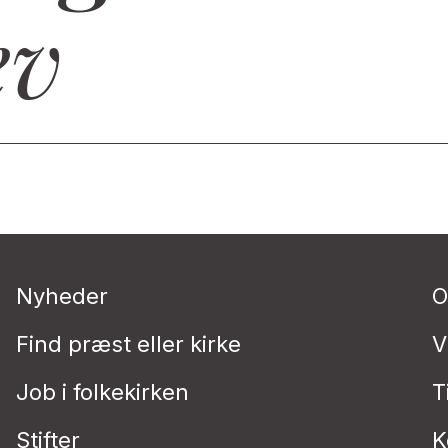
ev
Nyheder
O
Find præst eller kirke
V
Job i folkekirken
T
Stifter
K