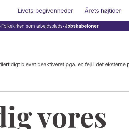
Livets begivenheder
Årets højtider
•
Folkekirken som arbejdsplads
•
Jobskabeloner
ertidigt blevet deaktiveret pga. en fejl i det eksterne 
dig vores