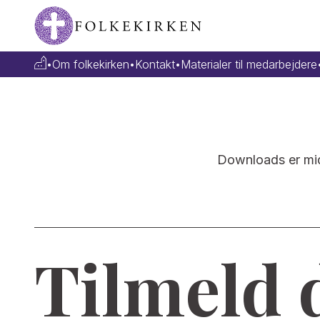
•
Om folkekirken
•
Kontakt
•
Materialer til medarbejdere
Downloads er midl
Tilmeld 