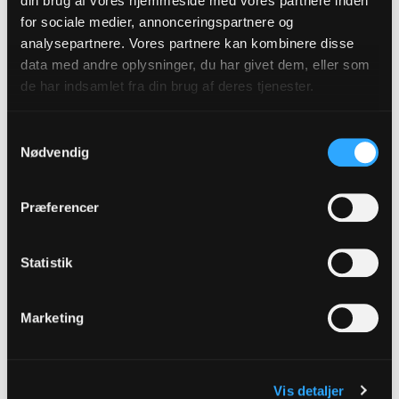
din brug af vores hjemmeside med vores partnere inden
for sociale medier, annonceringspartnere og
Kirkelige velsignelser af borgerligt viede
analysepartnere. Vores partnere kan kombinere disse
på landsplan og i de 10 stifter, 2006-2025
data med andre oplysninger, du har givet dem, eller som
Et par, der er blevet borgerligt viet, har mulighed
de har indsamlet fra din brug af deres tjenester.
for at få foretaget en kirkelig velsignelse af det
borgerligt indgåede ægteskab.
Samtykkevalg
Nødvendig
Præferencer
Statistik
Marketing
Tilmeld dig vores
Vis detaljer