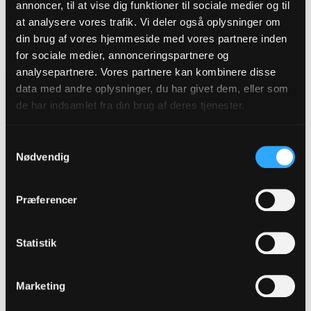
annoncer, til at vise dig funktioner til sociale medier og til
behovet for retning.
at analysere vores trafik. Vi deler også oplysninger om
din brug af vores hjemmeside med vores partnere inden
for sociale medier, annonceringspartnere og
analysepartnere. Vores partnere kan kombinere disse
data med andre oplysninger, du har givet dem, eller som
de har indsamlet fra din brug af deres tjenester.
Samtykkevalg
Nødvendig
Præferencer
For hans samtalepartner, sognepræst Adam Garff,
Statistik
er det afgørende, at samtalen om mænd ikke kun
handler om det usunde - "toksiske" - eller farlige,
Marketing
men også om, hvad en sund maskulinitet kan
være.