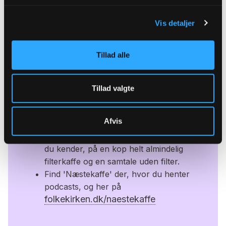
Lyt til episoden i afspilleren herunder eller der,
Vis detaljer
hvor du normalt lytter til dine podcast.
Tillad alle
Næstekaffe:
Tillad valgte
Næstekaffe er en podcastserie om alt
Afvis
det, vi deler i livet: Håb, kærlighed, angst,
lykke. Lyt med, når præsten byder en,
du kender, på en kop helt almindelig
filterkaffe og en samtale uden filter.
Find 'Næstekaffe' der, hvor du henter
podcasts, og her på
folkekirken.dk/naestekaffe