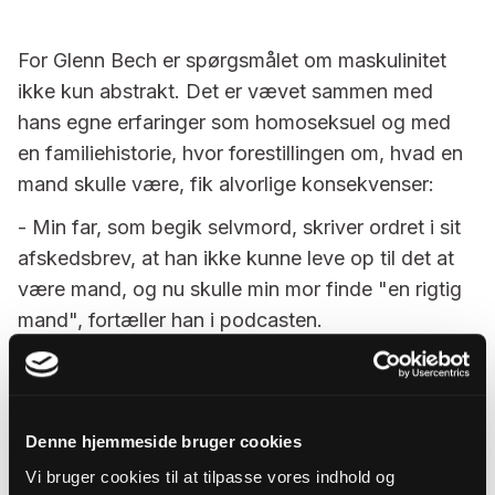
For Glenn Bech er spørgsmålet om maskulinitet
ikke kun abstrakt. Det er vævet sammen med
hans egne erfaringer som homoseksuel og med
en familiehistorie, hvor forestillingen om, hvad en
mand skulle være, fik alvorlige konsekvenser:
- Min far, som begik selvmord, skriver ordret i sit
afskedsbrev, at han ikke kunne leve op til det at
være mand, og nu skulle min mor finde "en rigtig
mand", fortæller han i podcasten.
Han mener, at maskulinitet i dag ofte er fastlåst
mellem udskamning, forvirring og en mangel på
positive rollemodeller. Samtidig efterlyser han et
Denne hjemmeside bruger cookies
sprog for mandighed, der ikke bliver destruktivt,
Vi bruger cookies til at tilpasse vores indhold og
men heller ikke fornægter styrke, handlekraft og