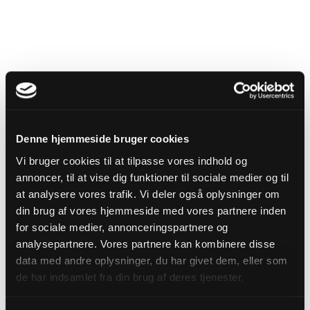
Denne hjemmeside bruger cookies
Vi bruger cookies til at tilpasse vores indhold og
annoncer, til at vise dig funktioner til sociale medier og til
at analysere vores trafik. Vi deler også oplysninger om
din brug af vores hjemmeside med vores partnere inden
for sociale medier, annonceringspartnere og
analysepartnere. Vores partnere kan kombinere disse
data med andre oplysninger, du har givet dem, eller som
Tomhed efter målstregen
de har indsamlet fra din brug af deres tjenester.
I Næstekaffe taler han med hospitalspræst