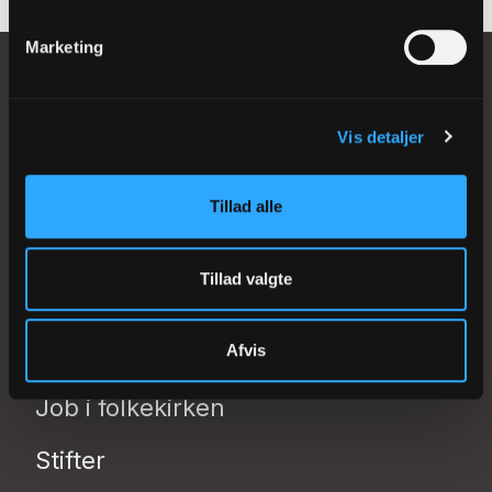
Marketing
Vis detaljer
Johannes Ewalds Vej 42
8230 Åbyhøj (Aarhus)
Tillad alle
redaktion@folkekirken.dk
Tillad valgte
Nyheder
Find præst eller kirke
Afvis
Job i folkekirken
Stifter