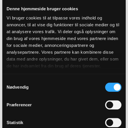
Indre Mission i Danmark
Denne hjemmeside bruger cookies
Luthersk Mission
Vi bruger cookies til at tilpasse vores indhold og
annoncer, til at vise dig funktioner til sociale medier og til
Tidehverv
at analysere vores trafik. Vi deler også oplysninger om
Foreningen af Grundtvigske valg- og
din brug af vores hjemmeside med vores partnere inden
frimenigheder
for sociale medier, annonceringspartnere og
analysepartnere. Vores partnere kan kombinere disse
data med andre oplysninger, du har givet dem, eller som
de har indsamlet fra din brug af deres tjenester.
Tilmeld dig vores
Samtykkevalg
nyhedsbrev
Nødvendig
Præferencer
Tilmeld
Statistik