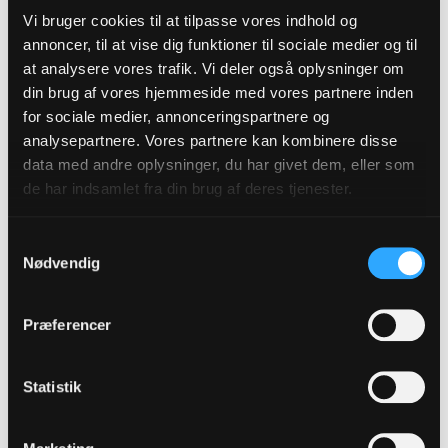
Vi bruger cookies til at tilpasse vores indhold og
Den Gamle By og Zoologisk Have.
annoncer, til at vise dig funktioner til sociale medier og til
at analysere vores trafik. Vi deler også oplysninger om
din brug af vores hjemmeside med vores partnere inden
for sociale medier, annonceringspartnere og
analysepartnere. Vores partnere kan kombinere disse
data med andre oplysninger, du har givet dem, eller som
de har indsamlet fra din brug af deres tjenester.
Samtykkevalg
Nødvendig
Præferencer
Mini-konfirmander
Statistik
Kreativ undervisning giver børn i 3.-4. klasse en
viden om kristendom. De får også mulighed for