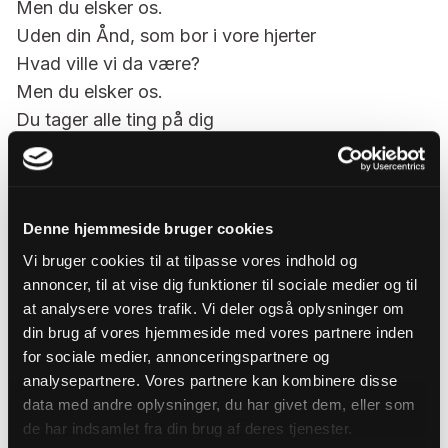
Men du elsker os.
Uden din Ånd, som bor i vore hjerter
Hvad ville vi da være?
Men du elsker os.
Du tager alle ting på dig
Og åbner for os en vej, som fører til Guds fred –
Til Gud, som hverken ønsker lidelse eller død
eller menneskelig fortvivlelse.
Denne hjemmeside bruger cookies
Hellige Ånd,
Vi bruger cookies til at tilpasse vores indhold og
Du, som er ét med den opstandne Kristus,
annoncer, til at vise dig funktioner til sociale medier og til
Du, som bor i medfølelsen og lovsangen,
at analysere vores trafik. Vi deler også oplysninger om
Din kærlighed til hver eneste af os
din brug af vores hjemmeside med vores partnere inden
svigter aldrig.
for sociale medier, annonceringspartnere og
analysepartnere. Vores partnere kan kombinere disse
Amen.
data med andre oplysninger, du har givet dem, eller som
(frére Roger, Taizé)
de har indsamlet fra din brug af deres tjenester.