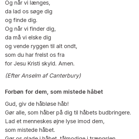
Og når vi længes,
da lad os søge dig
og finde dig.
Og når vi finder dig,
da må vi elske dig
og vende ryggen til alt ondt,
som du har frelst os fra
for Jesu Kristi skyld. Amen.
(Efter Anselm af Canterbury)
Forbøn for dem, som mistede håbet
Gud, giv de håbløse håb!
Gør alle, som håber på dig til håbets budbringere.
Lad et menneskes øjne lyse imod dem,
som mistede håbet.
Gør os glade i håbet, tålmodige i trængslen,