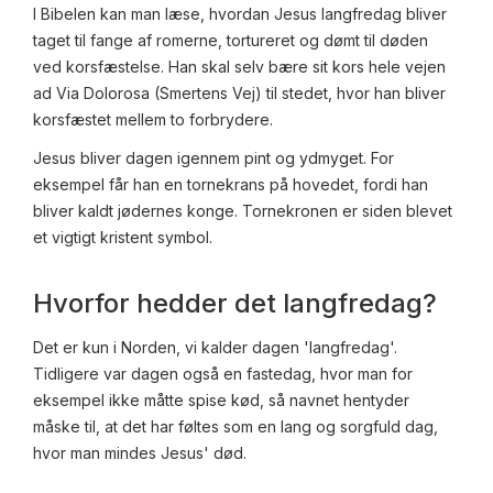
I Bibelen kan man læse, hvordan Jesus langfredag bliver
taget til fange af romerne, tortureret og dømt til døden
ved korsfæstelse. Han skal selv bære sit kors hele vejen
ad Via Dolorosa (Smertens Vej) til stedet, hvor han bliver
korsfæstet mellem to forbrydere.
Jesus bliver dagen igennem pint og ydmyget. For
eksempel får han en tornekrans på hovedet, fordi han
bliver kaldt jødernes konge. Tornekronen er siden blevet
et vigtigt kristent symbol.
Hvorfor hedder det langfredag?
Det er kun i Norden, vi kalder dagen 'langfredag'.
Tidligere var dagen også en fastedag, hvor man for
eksempel ikke måtte spise kød, så navnet hentyder
måske til, at det har føltes som en lang og sorgfuld dag,
hvor man mindes Jesus' død.