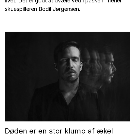
livet. Det er godt at dvæle ved i påsken, mener
skuespilleren Bodil Jørgensen.
Døden er en stor klump af ækel