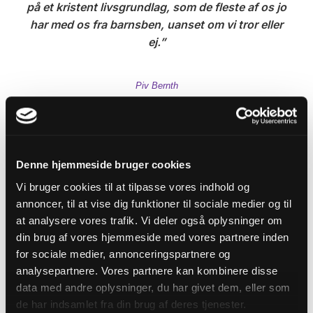
på et kristent livsgrundlag, som de fleste af os jo
har med os fra barnsben, uanset om vi tror eller
ej.
Piv Bernth
Bibelske motiver
Denne hjemmeside bruger cookies
Det gælder også 'Herrens Veje'. På et stort maleri,
Vi bruger cookies til at tilpasse vores indhold og
der hænger i tv-seriens præstegård, ser man en
annoncer, til at vise dig funktioner til sociale medier og til
at analysere vores trafik. Vi deler også oplysninger om
række bibelske motiver: Eva og slangen.
din brug af vores hjemmeside med vores partnere inden
Abraham, der skal til at ofre sin søn Isak. Judas,
for sociale medier, annonceringspartnere og
der kysser Jesus. Og de to brødre Kain og Abel.
analysepartnere. Vores partnere kan kombinere disse
data med andre oplysninger, du har givet dem, eller som
- I begyndelsen fokuserede vi meget på en Kain
de har indsamlet fra din brug af deres tjenester.
og Abel-historie, men den vinkel er efterhånden