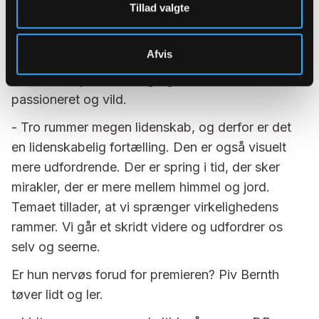
Tillad valgte
Rammen om fortællingen – kirken, præstegården
– bidrager også til at udvikle historien og
Afvis
fortællestilen. Sammenlignet med 'Borgen' er
'Herrens Veje' ikke kølig og nordisk, men
passioneret og vild.
- Tro rummer megen lidenskab, og derfor er det
en lidenskabelig fortælling. Den er også visuelt
mere udfordrende. Der er spring i tid, der sker
mirakler, der er mere mellem himmel og jord.
Temaet tillader, at vi sprænger virkelighedens
rammer. Vi går et skridt videre og udfordrer os
selv og seerne.
Er hun nervøs forud for premieren? Piv Bernth
tøver lidt og ler.