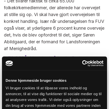
- Det svarer faktisk til cirka 65.000
folkekirkemedlemmer, der allerede har overvejet
at stille sig op. Vi skal have gjort overvejelsen til
konkret handling. Især når undersøgelsen fra FUV
også viser, at yderligere 6 procent kunne overveje
det, hvis de blev opfordret til det, siger Søren
Abildgaard, der er formand for Landsforeningen
af Menighedråd.
LÆS OGSÅ: Menighedsrådsvalg: Du bestemmer,
hvad din kirke kan
Mindre bureaukrati
Denne hjemmeside bruger cookies
At det kan være svært at engagere folk i frivilligt
Vi bruger cookies til at tilpasse vores indhold og
arbejde er ikke enestående for folkekirken.
annoncer, til at vise dig funktioner til sociale medier og til
- Det hører vi generelt fra alle former for frivilligt
at analysere vores trafik. Vi deler også oplysninger om
din brug af vores hjemmeside med vores partnere inden
arbejdet. Og derudover ser vi, at der sker en