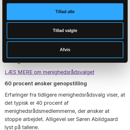
en naturlig konsekvens af det store ansvar og den
Tillad alle
indflydelse, man får. Derfor vil vi gerne sammen
med Kirkeministeriet og andre kræfter gøre det
lettere. Det vigtige er jo her, at når man går ind i
Tillad valgte
menighedsrådsarbejde, er det fordi, at man er
motiveret for at gøre noget for det lokale kirkeliv
Afvis
og det skal vi bakke op om, understreger Søren
Abildgaard.
LÆS MERE om menighedsrådsvalget
60 procent ønsker genopstilling
Erfaringer fra tidligere menighedsrådsvalg viser, at
det typisk er 40 procent af
menighedsrådsmedlemmerne, der ønsker at
stoppe arbejdet. Alligevel ser Søren Abildgaard
lyst på tallene.