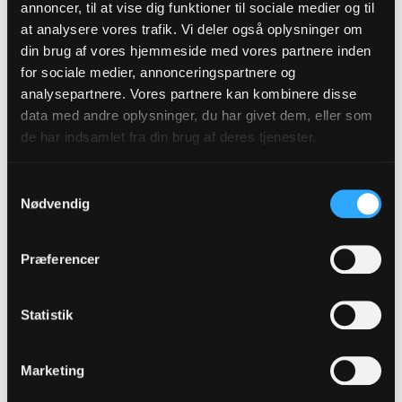
annoncer, til at vise dig funktioner til sociale medier og til
- Der mærkede jeg meget kraftigt, at der blev holdt
at analysere vores trafik. Vi deler også oplysninger om
hånden over mig.
din brug af vores hjemmeside med vores partnere inden
Siden har troen været en del af hendes liv. Også da hun
for sociale medier, annonceringspartnere og
senere blev ramt af kræft. Det er erfaringer, som har sat
analysepartnere. Vores partnere kan kombinere disse
sine spor, og som hun bruger direkte som drivkraft i
data med andre oplysninger, du har givet dem, eller som
arbejdet med den grønne dagsorden.
de har indsamlet fra din brug af deres tjenester.
- Når man er blevet givet en chance til, så tænker man
Samtykkevalg
over, hvordan man bruger sin tid bedst muligt. At man
Nødvendig
skylder at give noget tilbage, men ikke på en dårlig måde.
Jeg ved, at det kan være slut i morgen. Så for mig er det
meget sådan: Der er ingen tid at spilde.
Præferencer
LÆS MERE: Stof til eftertanke
Statistik
OM SAMTALESERIEN
Marketing
Sørine og Oprustningen