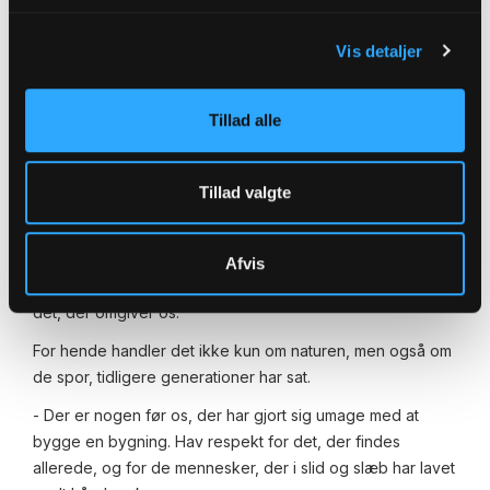
Vis detaljer
En større agtelse
Teologen K.E. Løgstrup har et begreb om
Tillad alle
agtelsesglemslen,
hvilket kort fortalt er tanken om, at
moderne mennesker har mistet noget af respekten for
det, der er større end dem selv.
Tillad valgte
Det er en analyse, Signe Wenneberg genkender.
- Vi skal have en langt større agtelse for skaberværket –
Afvis
både naturen, landbrugsjorden, skovene, træerne og alt
det, der omgiver os.
For hende handler det ikke kun om naturen, men også om
de spor, tidligere generationer har sat.
- Der er nogen før os, der har gjort sig umage med at
bygge en bygning. Hav respekt for det, der findes
allerede, og for de mennesker, der i slid og slæb har lavet