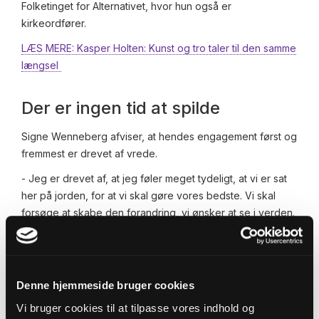
Folketinget for Alternativet, hvor hun også er
kirkeordfører.
LÆS MERE: Kasper Holten: Kunst og tro taler til den samme
længsel
Der er ingen tid at spilde
Signe Wenneberg afviser, at hendes engagement først og
fremmest er drevet af vrede.
- Jeg er drevet af, at jeg føler meget tydeligt, at vi er sat
her på jorden, for at vi skal gøre vores bedste. Vi skal
forsøge at skabe den forandring, vi ønsker at se i verden.
Signe Wennebergs mormor, som hun var meget tæt med,
døde, da hun var 8 år gammel. Det gjorde hende så sur på
Gud, at hun ikke ville konfirmeres. Men da hun var 17 år,
Denne hjemmeside bruger cookies
var hun involveret i en alvorlig trafikulykke, hvor hun var
lige ved at dø.
Vi bruger cookies til at tilpasse vores indhold og