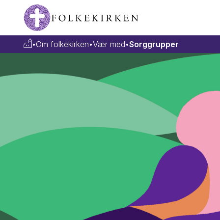
•
Om folkekirken
•
Vær med
•
Sorggrupper