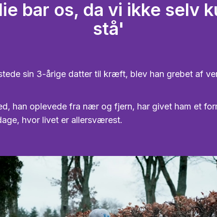
lie bar os, da vi ikke selv 
stå'
tede sin 3-årige datter til kræft, blev han grebet af v
d, han oplevede fra nær og fjern, har givet ham et fo
dage, hvor livet er allersværest.