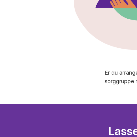
Er du arrang
sorggruppe m
Lasse