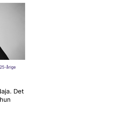
 25-årige
g
aja. Det
 hun