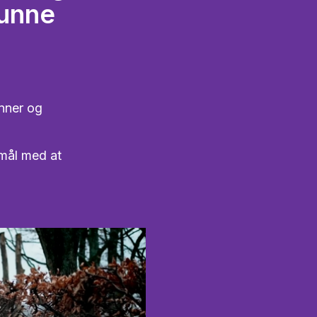
kunne
enner og
rmål med at