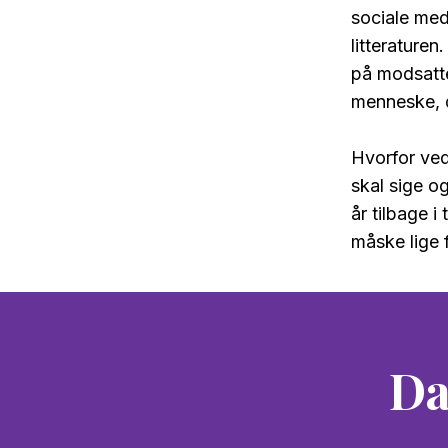
sociale medi
litteraturen
på modsatte
menneske, d
Hvorfor ved
skal sige o
år tilbage i
måske lige 
Da