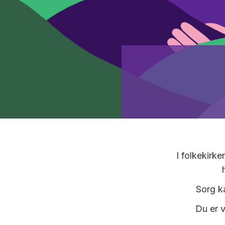
I folkekirke
Sorg ka
Du er v