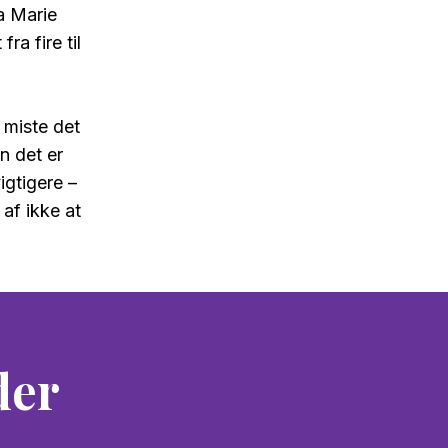
a Marie
ra fire til
 miste det
n det er
gtigere –
af ikke at
der