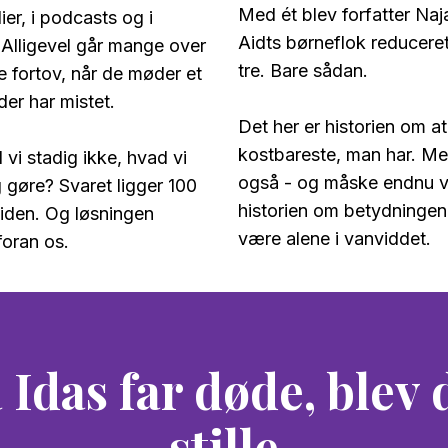
Med ét blev forfatter Naj
er, i podcasts og i
Aidts børneflok reduceret f
. Alligevel går mange over
tre.
Bare sådan.
 fortov, når de møder et
er har mistet.
Det her er historien om at
kostbareste, man har. Me
 vi stadig ikke, hvad vi
også - og måske endnu vi
g gøre? Svaret ligger 100
historien om betydningen 
 tiden. Og løsningen
være alene i vanviddet.
foran os.
 Idas far døde, blev 
stille