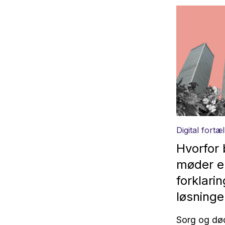
Digital fortæl
Hvorfor 
møder en
forklari
løsning
Sorg og død 