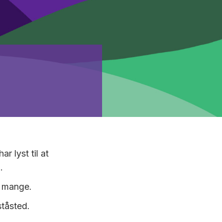
r lyst til at
.
r mange.
ståsted.