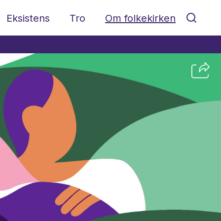
Eksistens
Tro
Om folkekirken