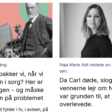
ling:
Naja Marie Aidt mistede sin
søn:
bakker vi, når vi
Da Carl døde, slo
 i sorg? Her er
vennerne lejr om N
ngen - og måske
var grunden til, at
en på problemet
overlevede.
fylder i tv, i avisen, på