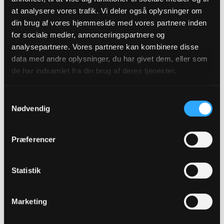
at analysere vores trafik. Vi deler også oplysninger om
din brug af vores hjemmeside med vores partnere inden
for sociale medier, annonceringspartnere og
analysepartnere. Vores partnere kan kombinere disse
data med andre oplysninger, du har givet dem, eller som
de har indsamlet fra din brug af deres tjenester.
Samtykkevalg
Nødvendig
Bandlyst og fredløs
Præferencer
Paven bandlyste Luther af kirken. Derfor måtte
han skjule sig på Wartburg, hvor han bl.a.
Statistik
oversatte Det Nye Testamente.
Marketing