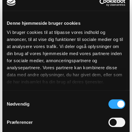
Denne hjemmeside bruger cookies
Vi bruger cookies til at tilpasse vores indhold og
annoncer, til at vise dig funktioner til sociale medier og til
at analysere vores trafik. Vi deler også oplysninger om
din brug af vores hjemmeside med vores partnere inden
for sociale medier, annonceringspartnere og
analysepartnere. Vores partnere kan kombinere disse
data med andre oplysninger, du har givet dem, eller som
de har indsamlet fra din brug af deres tjenester.
Martin Luther for Rigsdagen i Worms, 1521. Maleri af Anton
von Werner, 1877.
Samtykkevalg
Nødvendig
Luther skjuler sig på Wartburg
Præferencer
På hjemrejsen arrangerede kurfyrst Frederik et