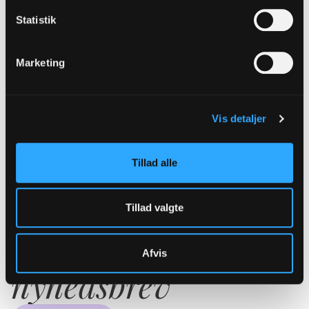
fingeret overfald på Luther, hvorefter Luther
Statistik
”forsvandt”. Kun få vidste, at han var blevet ført til
fyrstens borg, Wartburg, hvor han i knapt et år
Marketing
skjulte sig under dæknavnet Junker Jörg. Mens
han boede på Wartburg, oversatte Luther hele det
nye testamente fra græsk til tysk og udarbejdede
Vis detaljer
en prædikensamling på tysk. To værker, der
bevirkede, at Luthers tanker blev spredt til mange
Tillad alle
tyske byer og delstater.
Tillad valgte
Tilmeld dig vores
Afvis
nyhedsbrev