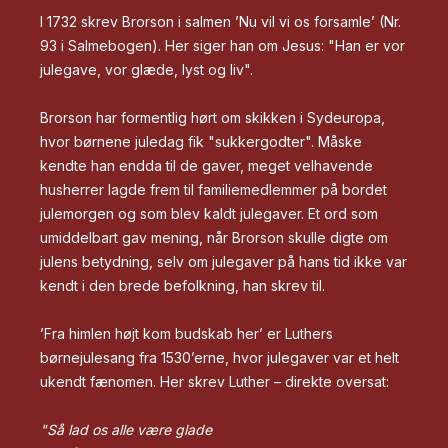
I 1732 skrev Brorson i salmen ’Nu vil vi os forsamle’ (Nr.
93 i Salmebogen). Her siger han om Jesus: "Han er vor
julegave, vor glæde, lyst og liv".
Brorson har formentlig hørt om skikken i Sydeuropa,
hvor børnene juledag fik "sukkergodter". Måske
kendte han endda til de gaver, meget velhavende
husherrer lagde frem til familiemedlemmer på bordet
julemorgen og som blev kaldt julegaver. Et ord som
umiddelbart gav mening, når Brorson skulle digte om
julens betydning, selv om julegaver på hans tid ikke var
kendt i den brede befolkning, han skrev til.
’Fra himlen højt kom budskab her’ er Luthers
børnejulesang fra 1530’erne, hvor julegaver var et helt
ukendt fænomen. Her skrev Luther – direkte oversat:
"Så lad os alle være glade