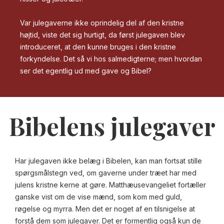
Var julegaverne ikke oprindelig del af den kristne
højtid, viste det sig hurtigt, da først julegaven blev
introduceret, at den kunne bruges i den kristne
forkyndelse. Det så vi hos salmedigterne; men hvordan
ser det egentlig ud med gave og Bibel?
Bibelens julegaver
Har julegaven ikke belæg i Bibelen, kan man fortsat stille
spørgsmålstegn ved, om gaverne under træet har med
julens kristne kerne at gøre. Matthæusevangeliet fortæller
ganske vist om de vise mænd, som kom med guld,
røgelse og myrra. Men det er noget af en tilsnigelse at
forstå dem som julegaver. Det er formentlig også kun de