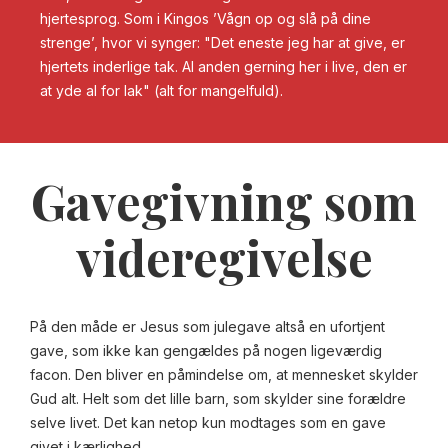
hjertesprog. Som i Kingos ’Vågn op og slå på dine
strenge’, hvor vi synger: "Det eneste jeg har at give, er
hjertets inderlige tak. Al anden gerning her i live, den er
at yde al for lak" (alt for mangelfuld).
Gavegivning som
videregivelse
På den måde er Jesus som julegave altså en ufortjent
gave, som ikke kan gengældes på nogen ligeværdig
facon. Den bliver en påmindelse om, at mennesket skylder
Gud alt. Helt som det lille barn, som skylder sine forældre
selve livet. Det kan netop kun modtages som en gave
givet i kærlighed.