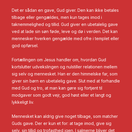
Det er sådan en gave, Gud giver. Den kan ikke betales
tilbage eller gengældes, men kun tages imod i
taknemmelighed og tillid. Gud giver en ubetalelig gave
ved at lade sin søn føde, leve og dø i verden. Det kan
mennesker hverken gengælde med ofre i templet eller
god opførsel.
Fortællingen om Jesus handler om, hvordan Gud
kortslutter udvekslingen og nulstiller relationen mellem
sig selv og mennesket. Han er den himmelske far, som
giver sin børn en ubetalelig gave. Slut med at forhandle
med Gud og tro, at man kan gøre sig fortjent til
modgaver som godt vejr, god høst eller et langt og
lykkeligt liv.
Mennesket kan aldrig give noget tilbage, som matcher
Guds gave. Der er kun et for: at tage imod, give sig
selv, sin tillid og trofasthed igen. I salmerne bliver det