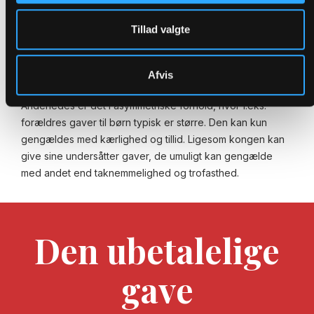
Gaven cementerer relationen og sætter positive
vibrationer i gang, som man kan bygge videre på. I
Tillad valgte
ligeværdige forhold skal symmetrien opretholdes ved at
give gaver af en passende størrelse, altså nogenlunde
som dem, man modtager.
Afvis
Anderledes er det i asymmetriske forhold, hvor f.eks.
forældres gaver til børn typisk er større. Den kan kun
gengældes med kærlighed og tillid. Ligesom kongen kan
give sine undersåtter gaver, de umuligt kan gengælde
med andet end taknemmelighed og trofasthed.
Den ubetalelige
gave