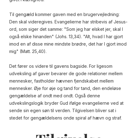
Til gengæld kommer gaven med en brugervejledning:
Den skal videregives. Evangelierne har stribevis af Jesus-
ord, som siger det samme: "Som jeg har elsket jer, skal I
også elske hinanden" (Johs. 13,34). "Alt, hvad I har gjort
imod en af disse mine mindste brødre, det har I gjort imod
mig" (Matt. 25,40).
Det fører os videre til gavens bagside. For ligesom
udveksling af gaver bevarer de gode relationer mellem
mennesker, fastholder hævnen fjendskabet mellem
mennesker. Øje for øje og tand for tand, den endeløse
gengældelse af ondt med ondt. Også denne
udvekslingslogik bryder Gud ifølge evangelierne ved at
sende sin egen søn til verden. Tilgivelsen bliver sat i
stedet for gengældelsens onde spiral af hævn og straf.