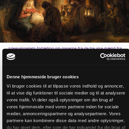
Juleevangeliets fortælling om gaverne fra de tre vise mænd fra
Østerland har ikke meget med de julegaver at gøre, som ligger
under juletræet juleaften. Alligevel giver julegaverne god mening,
når vi fejrer, at Gud gav sin søn til verden. Foto: Wikimedia
Commons.
Denne hjemmeside bruger cookies
Gaven som pant på
Vi bruger cookies til at tilpasse vores indhold og annoncer,
til at vise dig funktioner til sociale medier og til at analysere
anerkendelse
vores trafik. Vi deler også oplysninger om din brug af
vores hjemmeside med vores partnere inden for sociale
medier, annonceringspartnere og analysepartnere. Vores
partnere kan kombinere disse data med andre oplysninger,
Så selv om de vise mænds gaver ikke var julegaver, er de
du har givet dem, eller som de har indsamlet fra din brug af
alligevel et hint om Jesus som den egentlige julegave, der