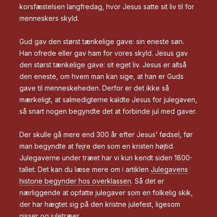
korsfæstelsen langfredag, hvor Jesus satte sit liv til for
menneskers skyld.
Gud gav den størst tænkelige gave: sin eneste søn.
Han ofrede eller gav ham for vores skyld. Jesus gav
den størst tænkelige gave: sit eget liv. Jesus er altså
den eneste, om hvem man kan sige, at han er Guds
gave til menneskeheden. Derfor er det ikke så
mærkeligt, at salmedigterne kaldte Jesus for julegaven,
så snart nogen begyndte det at forbinde jul med gaver.
Der skulle gå mere end 300 år efter Jesus’ fødsel, før
man begyndte at fejre den som en kristen højtid.
Julegaverne under træet har vi kun kendt siden 1800-
tallet. Det kan du læse mere om i artiklen
Julegavens
historie begynder hos overklassen
. Så det er
nærliggende at opfatte julegaver som en folkelig skik,
der har hægtet sig på den kristne julefest, ligesom
nisser og juletræer.