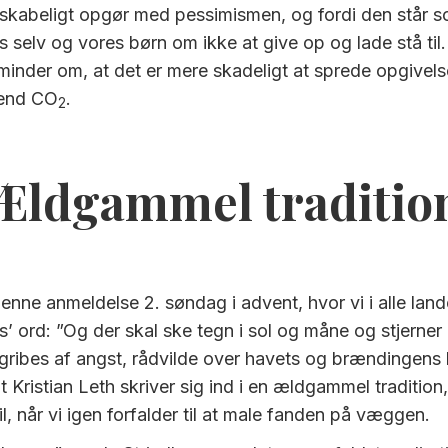
nskabeligt opgør med pessimismen, og fordi den står s
os selv og vores børn om ikke at give op og lade stå til
minder om, at det er mere skadeligt at sprede opgivel
 end CO
.
2
Ældgammel traditio
enne anmeldelse 2. søndag i advent, hvor vi i alle land
sus’ ord: ”Og der skal ske tegn i sol og måne og stjerne
 gribes af angst, rådvilde over havets og brændingens
 Kristian Leth skriver sig ind i en ældgammel tradition
l, når vi igen forfalder til at male fanden på væggen.