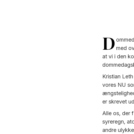
D
ommeda
med ove
at vi i den k
dommedagsklo
Kristian Let
vores NU so
ængstelighed
er skrevet ud
Alle os, der
syreregn, ato
andre ulykke