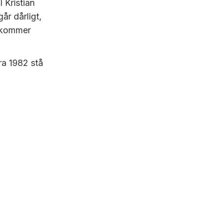
 Kristian
år dårligt,
rekommer
ra 1982 stå