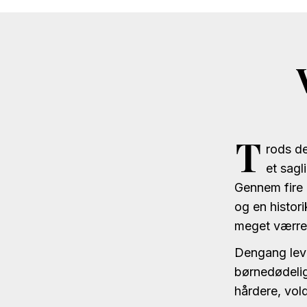
T
rods de
et sag
Gennem fire 
og en histor
meget værre e
Dengang leved
børnedødelig
hårdere, vol