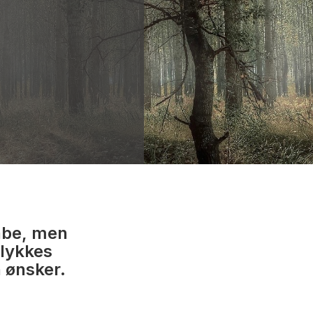
håbe, men
 lykkes
 ønsker.