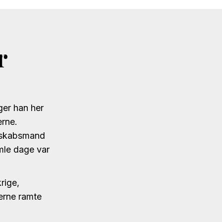
r
ger han her
erne.
enskabsmand
mle dage var
rige,
erne ramte