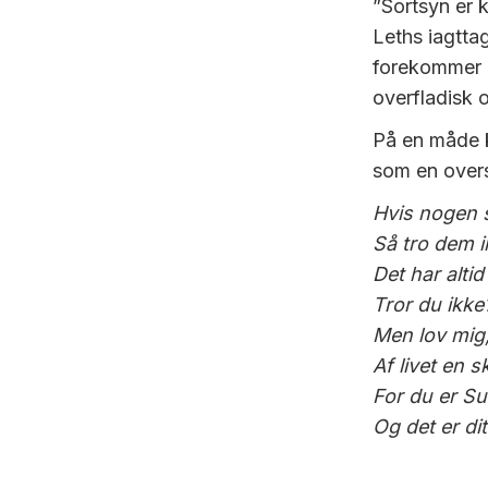
”Sortsyn er k
Leths iagttag
forekommer o
overfladisk 
På en måde k
som en oversk
Hvis nogen si
Så tro dem i
Det har alti
Tror du ikke
Men lov mig, 
Af livet en 
For du er S
Og det er dit