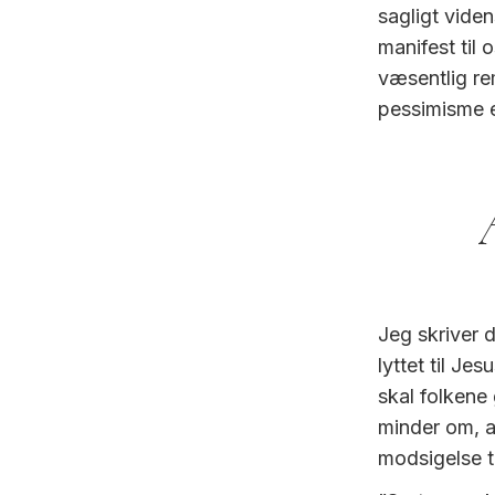
sagligt vide
manifest til 
væsentlig re
pessimisme
Jeg skriver d
lyttet til Je
skal folkene
minder om, at
modsigelse ti