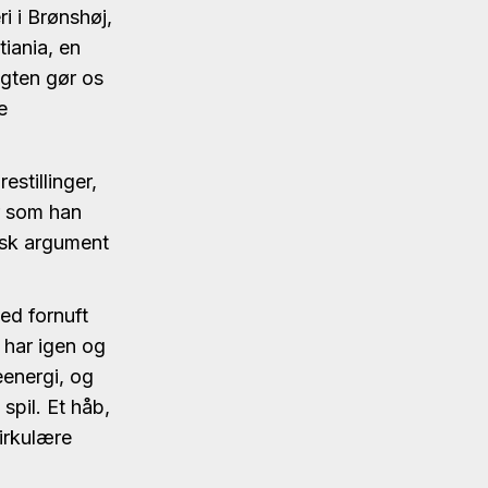
i i Brønshøj,
tiania, en
ygten gør os
e
stillinger,
r som han
tisk argument
ed fornuft
 har igen og
energi, og
 spil. Et håb,
irkulære