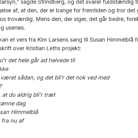
larsyn,” sagde Strindberg, og det svarer fuldstændig til
else af, at den, der er bange for fremtiden og tror det g
s troværdig. Mens den, der siger, det går bedre, fo
og useriøs.
an et vers fra Kim Larsens sang til Susan Himmelblå f
rift over Kristian Leths projekt:
’r det hele går ad helvede til
kke
d været sådan, og det bli’r det nok ved med
?
at du aldrig bli’r træt
skønne dag
usan Himmelblå
 fra nu af