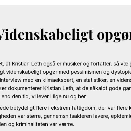
Videnskabeligt opgø
t, at Kristian Leth også er musiker og forfatter, så væl
ligt videnskabeligt opgør med pessimismen og dystopi
interview med en klimaekspert, en statistiker, en vid
iker dokumenterer Kristian Leth, at de såkaldt gode ga
nd den tid, vi lever i lige nu og her.
e betydeligt flere i ekstrem fattigdom, der var flere k
heden var større, gennemsnitsalderen lavere, epidemi
den og kriminaliteten var værre.