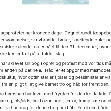
gsprofeter har kronede dage. Døgnet rundt tæppeb
rsvømmelser, skovbrande, tørker, smeltende poler og 
osmiske kalender nu er nået til den 31. december, hvor
kken er tæt på at falde i slag.
h har skrevet sin bog i oprør og protest mod vor tids m
m enden på det hele. ’Håb’ er et opgør med mismodet
skultur, hvor optimister er fjolser og pessimister er 
 fra en pligt til at give barnet tro og håb for fremtiden.
 fra barnsben har levet med frygten for den kolde krig,
mkrig, hiv/aids, hul i ozonlaget, terror, trumpisme og a
r – vi har brug for denne bog om håb. Fordi den både