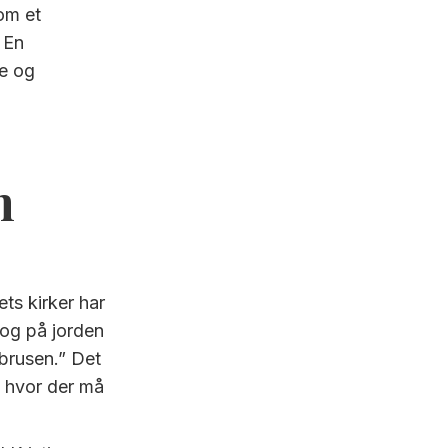
om et
. En
se og
n
ets kirker har
r og på jorden
 brusen.” Det
, hvor der må