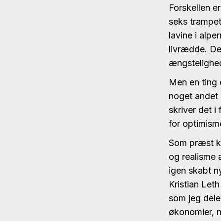
Forskellen er
seks trampet 
lavine i alpe
livrædde. De
ængstelighe
Men en ting e
noget andet 
skriver det i
for optimism
Som præst ka
og realisme 
igen skabt n
Kristian Leth 
som jeg dele
økonomier, n