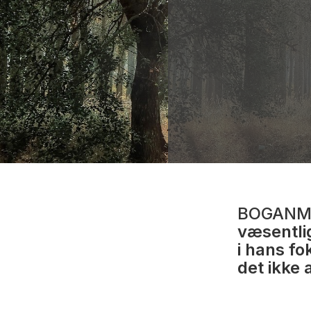
BOGANM
væsentli
i hans fo
det ikke