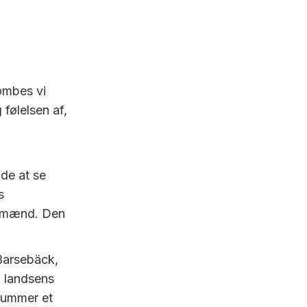
ombes vi
følelsen af,
åde at se
s
vismænd. Den
 Barsebäck,
l landsens
 rummer et