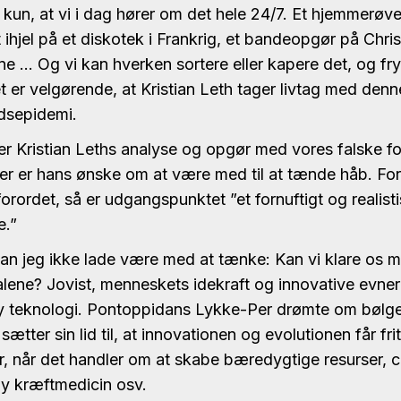
 kun, at vi i dag hører om det hele 24/7. Et hjemmerøver
ihjel på et diskotek i Frankrig, et bandeopgør på Chris
rne … Og vi kan hverken sortere eller kapere det, og fr
t er velgørende, at Kristian Leth tager livtag med denn
dsepidemi.
r Kristian Leths analyse og opgør med vores falske fore
er er hans ønske om at være med til at tænde håb. Fo
 forordet, så er udgangspunktet ”et fornuftigt og realis
e.”
n jeg ikke lade være med at tænke: Kan vi klare os m
alene? Jovist, menneskets idekraft og innovative evner
y teknologi. Pontoppidans Lykke-Per drømte om bølge
sætter sin lid til, at innovationen og evolutionen får frit
r, når det handler om at skabe bæredygtige resurser, c
y kræftmedicin osv.