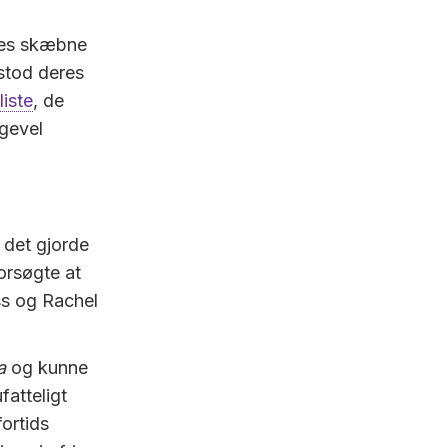
eres skæbne
rstod deres
iste
, de
igevel
 det gjorde
orsøgte at
oss og Rachel
a
og kunne
fatteligt
ortids