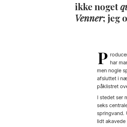
ikke noget
q
Venner
; jeg
P
roducen
har man
men nogle sp
afsluttet i n
påklistret ov
I stedet ser
seks central
springvand. U
lidt akavede