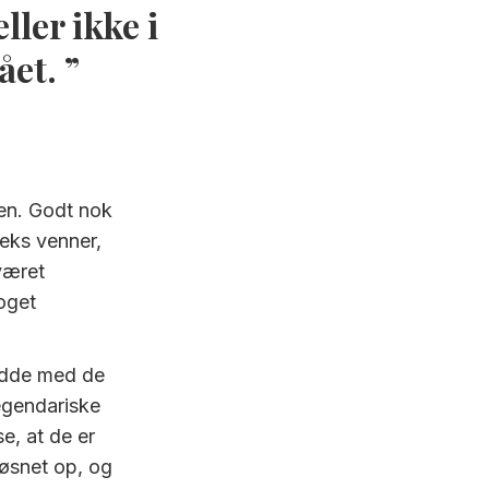
ller ikke i
ået.
ien. Godt nok
seks venner,
været
noget
sidde med de
legendariske
e, at de er
løsnet op, og