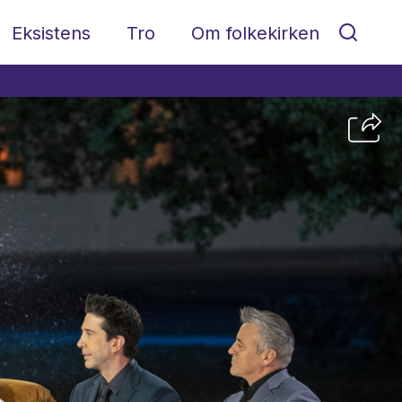
Eksistens
Tro
Om folkekirken