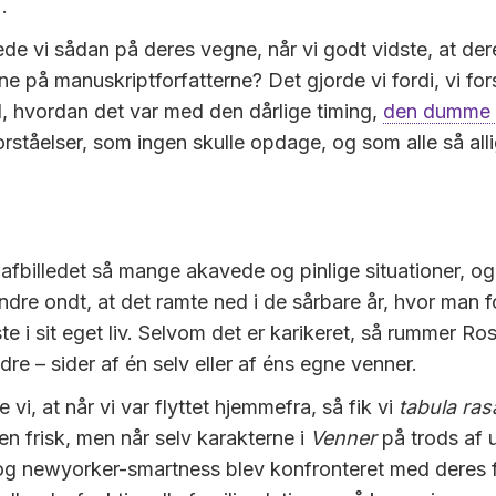
.
de vi sådan på deres vegne, når vi godt vidste, at d
ne på manuskriptforfatterne? Det gjorde vi fordi, vi fo
od, hvordan det var med den dårlige timing,
den dumme l
ståelser, som ingen skulle opdage, og som alle så all
 afbilledet så mange akavede og pinlige situationer, og
ndre ondt, at det ramte ned i de sårbare år, hvor man f
e i sit eget liv. Selvom det er karikeret, så rummer R
dre – sider af én selv eller af éns egne venner.
vi, at når vi var flyttet hjemmefra, så fik vi
tabula ras
n frisk, men når selv karakterne i
Venner
på trods af u
og newyorker-smartness blev konfronteret med deres f