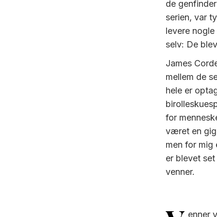
de genfinder
serien, var 
levere nogle
selv: De blev
James Corde
mellem de se
hele er opta
birolleskues
for menneske
været en gig
men for mig e
er blevet set
venner.
enner 