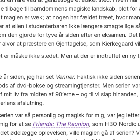
e tilbage til barndommens magiske landskab, blot for 
at magien er væk; at nogen har fældet træet, hvor ma
r at øllen i studenterbaren ikke længere smagte lige så
m den gjorde for tyve år siden efter en eksamen. Det
r alvor at præstere en Gjentagelse, som Kierkegaard vil
 er måske ikke stedet. Men at der er indtruffet en ny t
 år siden, jeg har set
Venner.
Faktisk ikke siden serien
rods af dvd-bokse og streamingtjenster. Men serien var
 mit liv fra midten af 90’erne – og til vi slap hinanden
eriens afslutning.
erien var så personlig og magisk for mig, var jeg lette
mig for at se
Friends: The Reunion
, som HBO Nordic 
e det ødelægge oplevelsen, ville magien gå af serien? Vi