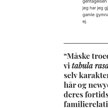
gentagelsen
jeg har jeg g
gamle gymnasi
ej.
Måske troede
vi
tabula ras
selv karakte
hår og newy
deres fortid
familierelati