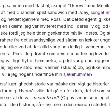
sorg sammen med Rachel, skreget ”I know” med Monika
s af med Chandler, spist sandwich med Joey,
sunget Sm
og nørdet igennem med Ross. Det betød egentlig ikk
g en skærm, jeg var inviteret med ind i deres liv og l
åske fordi jeg hele tiden genkendte mit liv i deres. Og 
rahere fra det usandsynlige ved sådan en lækker ung
rk, eller ved at der altid var plads ledig til vennerne i
Central Perk. Jeg drømte om dem om natten og leved
g var lige flyttet hjemmefra, og det var grundlægge
er, jeg selv stod med: venner, (studie)job, og ikke min
 Ville jeg nogensinde finde min
sjælehummer
?
ss' kærlighedshistorie var måske den vigtige historie
 for mig. Hvornår ville det gå op for dem, det vi som s
ne se, at de var
meant to be
? (Og hvis man som jeg alt
te for den historie, så – nej, se nu den reuinon i stedet.