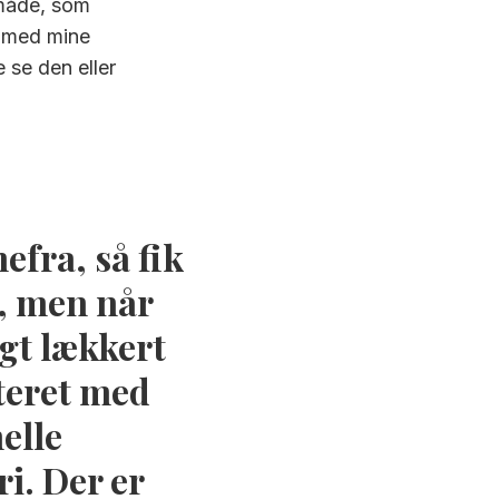
måde, som
on med mine
 se den eller
efra, så fik
, men når
igt lækkert
teret med
elle
ri. Der er