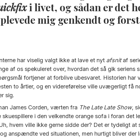
uickfix
i livet, og sådan er det he
 oplevede mig genkendt og forst
terne har viselig valgt ikke at lave et nyt
afsnit
af ser
ge af os spekuleret over, hvordan det så gik seriens 
ørgsmål fortjener at forblive ubesvaret. Historien har 
æsten to årtier, og en videreførelse ville uvægerligt få 
er sig.
 man James Corden, værten fra
The Late Late Show
, 
e skuespillere i den velkendte orange sofa i foran det 
h, hvem ville ikke gerne sidde der? Det er tydeligt at s
 og anspændte ved situationen, men hurtigt bliver der 