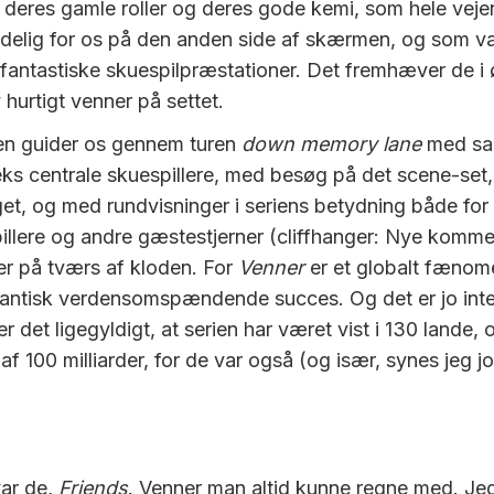
 deres gamle roller og deres gode kemi, som hele vej
tydelig for os på den anden side af skærmen, og som var
 fantastiske skuespilpræstationer. Det fremhæver de i 
 hurtigt venner på settet.
n guider os gennem turen
down memory lane
med sa
ks centrale skuespillere, med besøg på det scene-set,
get, og med rundvisninger i seriens betydning både for
pillere og andre gæstestjerner (cliffhanger: Nye kommer
r på tværs af kloden. For
Venner
er et globalt fænome
antisk verdensomspændende succes. Og det er jo inte
r det ligegyldigt, at serien har været vist i 130 lande, o
 af 100 milliarder, for de var også (og især, synes jeg j
var de,
Friends
. Venner man altid kunne regne med. Jeg