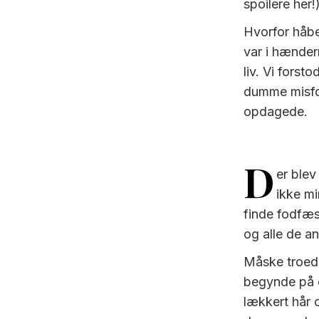
spoilere her!)
Hvorfor håbe
var i hænder
liv. Vi forst
dumme misfor
opdagede.
D
er blev
ikke mi
finde fodfæst
og alle de an
Måske troede 
begynde på e
lækkert hår 