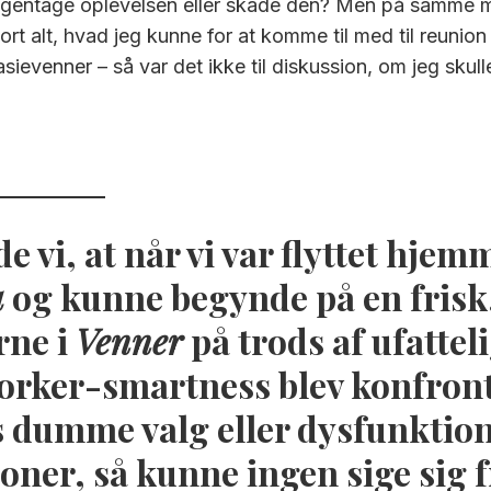
 gentage oplevelsen eller skade den? Men på samme 
jort alt, hvad jeg kunne for at komme til med til reuni
evenner – så var det ikke til diskussion, om jeg skulle
 vi, at når vi var flyttet hjemm
a
og kunne begynde på en frisk
rne i
Venner
på trods af ufattel
orker-smartness blev konfron
s dumme valg eller dysfunktion
oner, så kunne ingen sige sig f