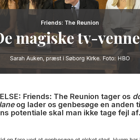
Friends: The Reunion
De magiske tv-venne
Sarah Auken, præst i Søborg Kirke. Foto: HBO
SE: Friends: The Reunion tager os
d
lane
og lader os genbesøge en anden t
ns potentiale skal man ikke tage fejl af
ltid en fare ved at genbesøge et elsket sted. Hvem har