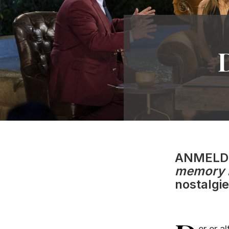
ANMELDEL
memory 
nostalgie
er er a