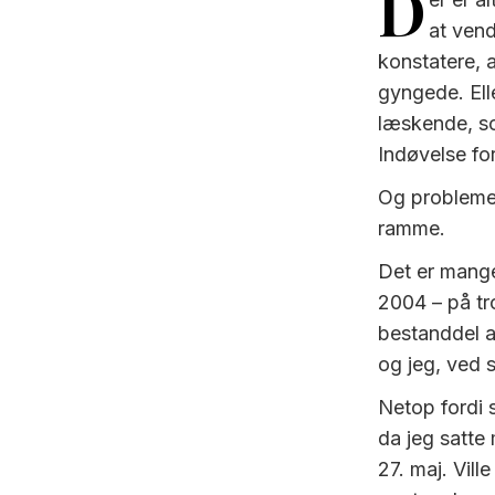
D
at vend
konstatere, 
gyngede. Elle
læskende, so
Indøvelse fo
Og problemet
ramme.
Det er mange
2004 ­– på t
bestanddel af
og jeg, ved s
Netop fordi s
da jeg satte 
27. maj. Vill