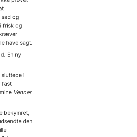
at
n sad og
 frisk og
 kræver
le have sagt.
id. En ny
 sluttede i
 fast
, mine
Venner
re bekymret,
udsendte den
lle