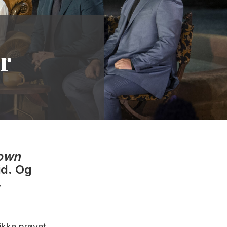
r
own
id. Og
.
 ikke prøvet