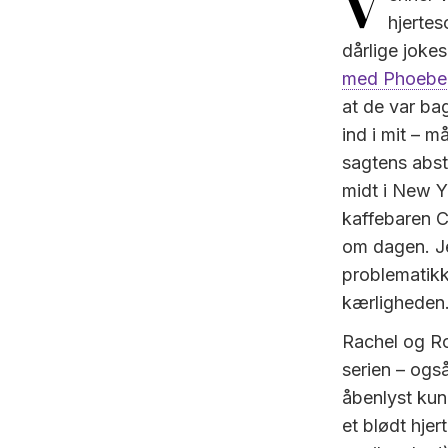
V
hjerte
dårlige joke
med Phoebe
at de var ba
ind i mit – m
sagtens abst
midt i New Yo
kaffebaren 
om dagen. Je
problematikk
kærligheden.
Rachel og Ro
serien – også
åbenlyst kun
et blødt hjer