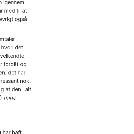
en igennem
 med til at
øvrigt også
mtaler
 hvori det
 velkendte
 forbi!) og
n, det har
ressant nok,
g at den i alt
o)
mine
 har haft