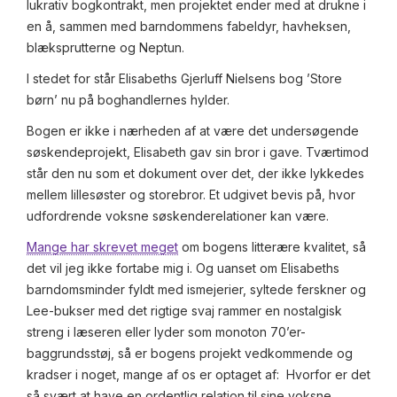
lukrativ bogkontrakt, men projektet ender med at drukne i
en å, sammen med barndommens fabeldyr, havheksen,
blæksprutterne og Neptun.
I stedet for står Elisabeths Gjerluff Nielsens bog ’Store
børn’ nu på boghandlernes hylder.
Bogen er ikke i nærheden af at være det undersøgende
søskendeprojekt, Elisabeth gav sin bror i gave. Tværtimod
står den nu som et dokument over det, der ikke lykkedes
mellem lillesøster og storebror. Et udgivet bevis på, hvor
udfordrende voksne søskenderelationer kan være.
Mange har skrevet meget
om bogens litterære kvalitet, så
det vil jeg ikke fortabe mig i. Og uanset om Elisabeths
barndomsminder fyldt med ismejerier, syltede ferskner og
Lee-bukser med det rigtige svaj rammer en nostalgisk
streng i læseren eller lyder som monoton 70’er-
baggrundsstøj, så er bogens projekt vedkommende og
kradser i noget, mange af os er optaget af: Hvorfor er det
så svært at have en ordentlig relation til sine voksne