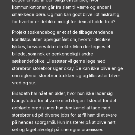
kommunikationen går fra slem til værre og ender i
smækkede døre. Og man kan godt blive lidt mistrøstig,
for hvorfor er det ikke muligt for dem at holde fred?
Projekt søskendebog er et af de tilbagevendende
konfliktpunkter. Spørgsmålet om, hvorfor det ikke
lykkes, besvares ikke direkte. Men der tegnes et
billede, som nok er genkendeligt i andre
søskendeflokke. Lillesøster vil gerne lege med
storebror, storebror siger okay. De kan ikke blive enige
om reglerne, storebror trækker sig og lillesøster bliver
vred og sur.
Elisabeth har nået en alder, hvor hun ikke lader sig
tvangsfodre for at være med i legen. I stedet for det
opblødte brød sluger hun den kamel at tage med
storebror ud på diverse jobs for at få ham til at svare
på hendes spørgsmål. Hun insisterer på at blive hørt,
set og taget alvorligt på sine egne præmisser.