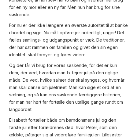
for en ny mor eller en ny far. Men hun har brug for sine
søskende.
For nu er der ikke længere en øverste autoritet til at banke
i bordet og sige: Nu må I opføre jer ordentligt, unger! Det
fælles samlings- og udgangspunkt er væk. De traditioner,
der har sat rammen om familien og givet den sin egen
identitet, skal fornyes og føres videre.
Og der får vi brug for vores søskende, for det er kun
dem, der ved, hvordan man fx fejrer jul på den rigtige
måde. De ved, hvilke salmer der skal synges, og hvornår
man skal danse om juletræet. Man kan sige et ord af en
sætning, og så kan ens søskende færdiggøre historien,
for man har hørt far fortælle den utallige gange rundt om
langbordet.
Elisabeth fortæller både om barndommens jul og den
første jul efter forældrenes død, hvor Peter, som den
ældste, påtager sig at videreføre familiejulen. Lillesøster