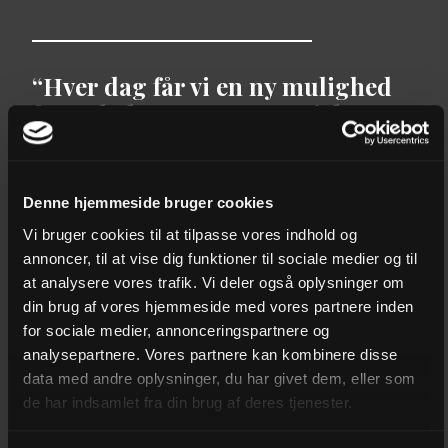
Hver dag får vi en ny mulighed
for at lade vores eget projekt
holde pause, sætte vores
forventninger til vores søskende
og andre mennesker på standby
Denne hjemmeside bruger cookies
og møde dem i øjenhøjde. Det er
Vi bruger cookies til at tilpasse vores indhold og
aldrig for sent.
annoncer, til at vise dig funktioner til sociale medier og til
at analysere vores trafik. Vi deler også oplysninger om
din brug af vores hjemmeside med vores partnere inden
for sociale medier, annonceringspartnere og
Men Peter irriteres over lillesøsterens evne til at være
analysepartnere. Vores partnere kan kombinere disse
”på kanten af indenfor” hele tiden. Hun ved det godt
data med andre oplysninger, du har givet dem, eller som
selv og spørger: ”Hvorfor kan jeg ikke lade det
de har indsamlet fra din brug af deres tjenester.
uforklarlige og svære ligge, hvorfor kan jeg ikke bare
klogt stoisk holde mund med alle mine åbenlyst alt for