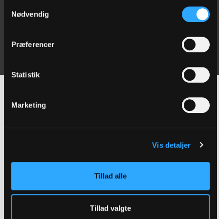
Samtykkevalg
nærgående og irriterende spørgsmål?”
Nødvendig
I glimt går de ind i den andens rum med ømhed og
respekt, men det meste af tiden foregår dialogen som
Præferencer
en monolog, hvor ingen hører, hvad den anden siger.
Statistik
Altid en mulighed
Marketing
mere
Vis detaljer
J
eg tror meget hellere, Elisabeth ville have skrevet
Tillad alle
bogen sammen med Peter. Hun ville hellere, som
hun siger: ”have kigget lidt på de snavsede familieduge –
rystet dem og smidt dem ud”, åbnet sig ærligt og sårbart
Tillad valgte
overfor hinanden, og så derefter talt om alle de ting i