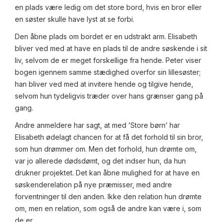
en plads være ledig om det store bord, hvis en bror eller
en søster skulle have lyst at se forbi.
Den åbne plads om bordet er en udstrakt arm. Elisabeth
bliver ved med at have en plads til de andre søskende i sit
liv, selvom de er meget forskellige fra hende. Peter viser
bogen igennem samme stædighed overfor sin lillesøster;
han bliver ved med at invitere hende og tilgive hende,
selvom hun tydeligvis træder over hans grænser gang på
gang.
Andre anmeldere har sagt, at med ’Store børn’ har
Elisabeth ødelagt chancen for at få det forhold til sin bror,
som hun drømmer om. Men det forhold, hun drømte om,
var jo allerede dødsdømt, og det indser hun, da hun
drukner projektet. Det kan åbne mulighed for at have en
søskenderelation på nye præmisser, med andre
forventninger til den anden. Ikke den relation hun drømte
om, men en relation, som også de andre kan være i, som
de er.