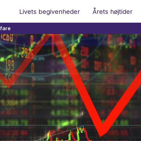
Livets begivenheder
Årets højtider
efare