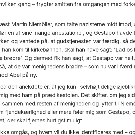
hvilken gang – frygter smitten fra omgangen med fork
æst Martin Niemöller, som talte nazisterne midt imod, 
før en af sine mange arrestationer, og Gestapo havde 
kirken og ventede på, at gudstjenesten var færdig, så d
 han kom til kirkebønnen, skal han have sagt: ’Lad os 
e brødre’. Og dermed fik han sagt, at Gestapo var helt,
å, at de var menighedens brødre – som nu var i færd
mod Abel på ny.
d den anekdote er, at jeg kun i selvhøjtidelige øjeblik
r mig med ham på prædikestolen. Det skifter, om jeg si
sammen med resten af menigheden og lytter til Niemö
m fjendekærlighed eller mere føler mig som Gestapo, d
t, der skal fjernes hurtigst muligt.
ikke omgås, og hvem vil du ikke identificeres med – 