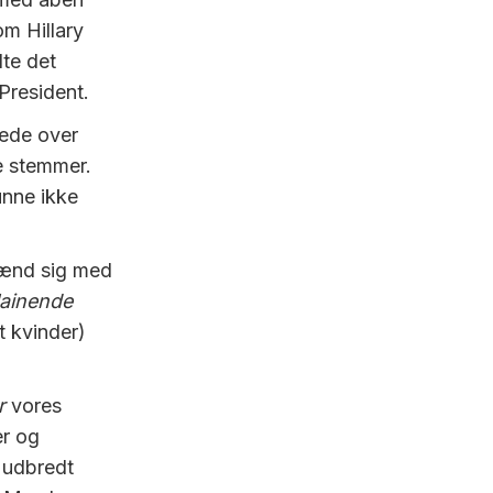
om Hillary
lte det
President.
kede over
te stemmer.
kunne ikke
ænd sig med
ainende
t kvinder)
r
vores
er og
 udbredt