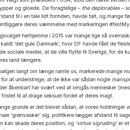
pper og gloede. De foragtelige –
the deplorables
– s
stand til i en tale lidt forinden, havde talt, og mange fø
ffentliggøre deres væmmelse med markeringen #NotMy
ingsvalget herhjemme i 2015 var mange lige så overras
v kaldt ’det gule Danmark’, hvor DF havde fået de fles
e sociale medier, at de ville flytte til Sverige, for de 
res land længere.
ølgen langt om længe ramte os, markerede mange m
for at understrege, at de ikke var sådan nogle
manspl
 der åbenbart har svært ved at omgås mennesker (mes
 fristet til at drage seksuel fordel af deres magt.
ange grunde er det blevet sådan, at vores holdninger
e
rmaer ’grønvasker’ sig, politikere lægger afstand til sag
m kan skade deres position, og
’virtue signalling’
er et