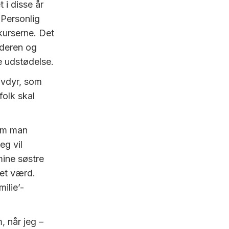
i disse år
 Personlig
kurserne. Det
lderen og
e udstødelse.
ovdyr, som
folk skal
om man
eg vil
mine søstre
get værd.
ilie’-
, når jeg –