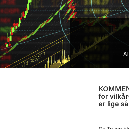
Af
KOMMENTA
for vilkå
er lige s
Da Trump bl