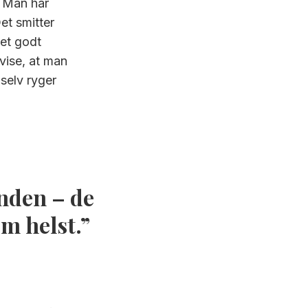
. Man har
et smitter
get godt
 vise, at man
 selv ryger
anden – de
m helst.