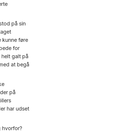
erte
stod på sin
taget
e kunne føre
bede for
 helt galt på
 med at begå
ke
dder på
llers
er har udset
og hvorfor?