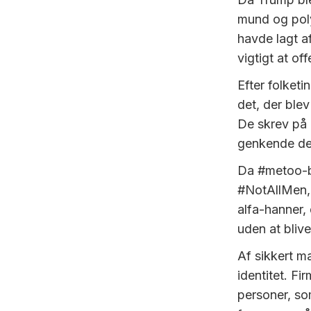
mund og poly
havde lagt af
vigtigt at o
Efter folket
det, der ble
De skrev på d
genkende de
Da #metoo-b
#NotAllMen, 
alfa-hanner,
uden at blive
Af sikkert m
identitet. Fi
personer, so