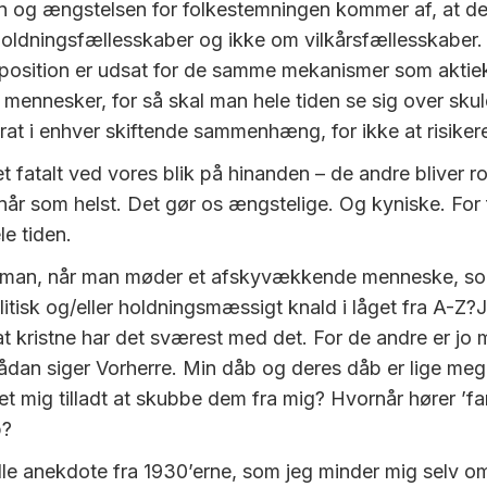
 og ængstelsen for folkestemningen kommer af, at det 
oldningsfællesskaber og ikke om vilkårsfællesskaber.
position er udsat for de samme mekanismer som aktie
r mennesker, for så skal man hele tiden se sig over sku
rat i enhver skiftende sammenhæng, for ikke at risiker
t fatalt ved vores blik på hinanden – de andre bliver r
år som helst. Det gør os ængstelige. Og kyniske. For 
le tiden.
 man, når man møder et afskyvækkende menneske, s
itisk og/eller holdningsmæssigt knald i låget fra A-Z?J
at kristne har det sværest med det. For de andre er jo 
ådan siger Vorherre. Min dåb og deres dåb er lige me
t mig tilladt at skubbe dem fra mig? Hvornår hører ’fam
p?
ille anekdote fra 1930’erne, som jeg minder mig selv om