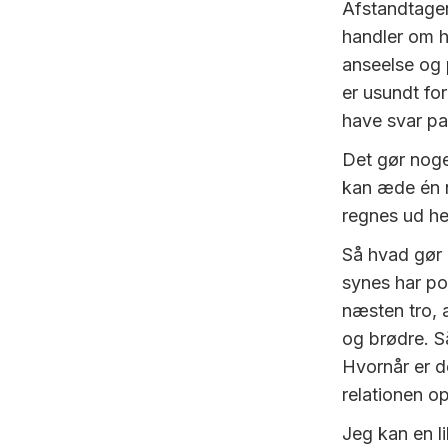
Afstandtagen
handler om h
anseelse og 
er usundt fo
have svar pa
Det gør noge
kan æde én n
regnes ud he
Så hvad gør
synes har pol
næsten tro, 
og brødre. S
Hvornår er de
relationen o
Jeg kan en l