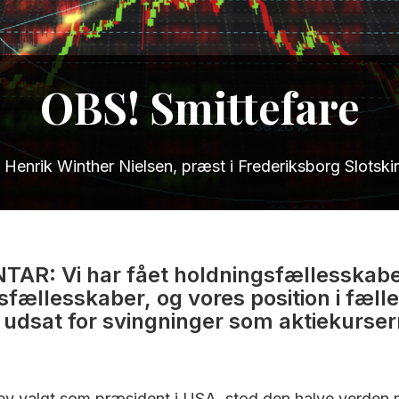
OBS! Smittefare
 Henrik Winther Nielsen, præst i Frederiksborg Slotski
R: Vi har fået holdningsfællesskaber
rsfællesskaber, og vores position i fæl
å udsat for svingninger som aktiekurser
ev valgt som præsident i USA, stod den halve verden