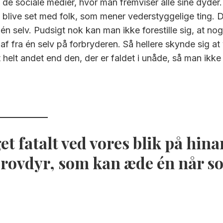
e sociale medier, hvor man fremviser alle sine dyder
at blive set med folk, som mener vederstyggelige ting. D
én selv. Pudsigt nok kan man ikke forestille sig, at no
 af fra én selv på forbryderen. Så hellere skynde sig at
 helt andet end den, der er faldet i unåde, så man ikke
et fatalt ved vores blik på hin
 rovdyr, som kan æde én når so