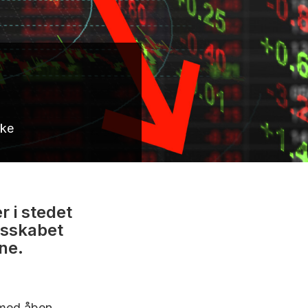
rke
 i stedet
lesskabet
ne.
 med åben