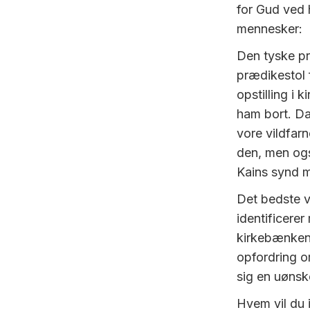
for Gud ved 
mennesker:
Den tyske pr
prædikestol 
opstilling i 
ham bort. Da
vore vildfarn
den, men ogs
Kains synd 
Det bedste ve
identificere
kirkebænken 
opfordring o
sig en uønske
Hvem vil du 