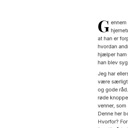
G
ennem o
hjernet
at han er for
hvordan andre
hjælper ham 
han blev syg,
Jeg har elle
være særligt
og gode råd.
røde knoppe
venner, som o
Denne her bo
Hvorfor? Ford