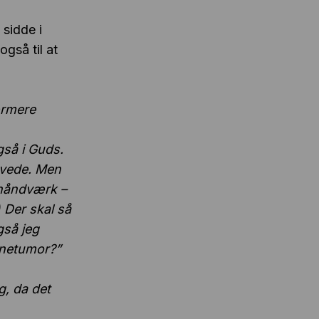
 sidde i
også til at
ærmere
gså i Guds.
levede. Men
 håndværk –
 Der skal så
gså jeg
ernetumor?”
, da det