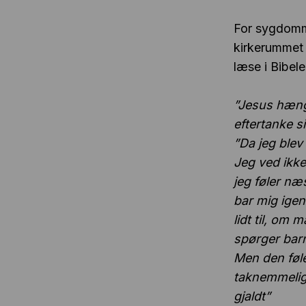
For sygdommen
kirkerummet o
læse i Bibel
”Jesus hæng
eftertanke s
”Da jeg blev
Jeg ved ikke
jeg føler n
bar mig ige
lidt til, om
spørger barn
Men den føle
taknemmelig
gjaldt”