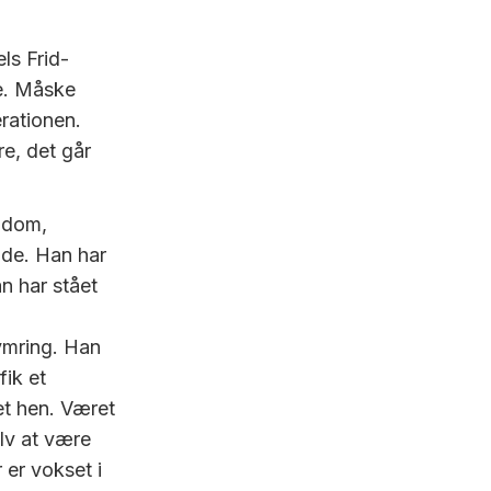
ls Frid-
de. Måske
rationen.
e, det går
ngdom,
ende. Han har
n har stået
ymring. Han
fik et
et hen. Været
elv at være
er vokset i