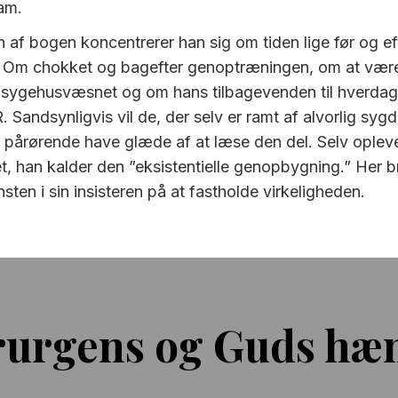
am.
n af bogen koncentrerer han sig om tiden lige før og ef
. Om chokket og bagefter genoptræningen, om at vær
l sygehusvæsnet og om hans tilbagevenden til hverdag,
 Sandsynligvis vil de, der selv er ramt af alvorlig syg
 pårørende have glæde af at læse den del. Selv oplev
et, han kalder den ”eksistentielle genopbygning.” Her 
sten i sin insisteren på at fastholde virkeligheden.
irurgens og Guds hæ