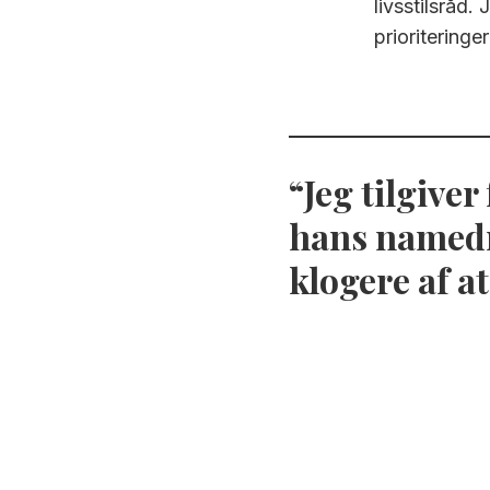
livsstilsråd. 
prioriteringer
Jeg tilgive
hans namedr
klogere af a