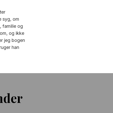
ter
e syg, om
 familie og
dom, og ikke
er jeg bogen
bruger han
nder