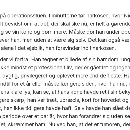
på operationsstuen. I minutterne før narkosen, hvor Nie
lt bevidst om, at det, der skal ske nu, er helt afgøren
rig se sin kone og børn mere. Måske dør han under ope
ver han, men uden at være sig selv. Det kan også vær
alene i det øjeblik, han forsvinder ind i narkosen.
er vi forfra. Han tegner et billede af sin barndom, u
 ikke mindst et professionelt liv, der er gået let og leg
 dygtig, privilegeret og oplevet mere end de fleste. Ha
indtil for et år eller måske længere siden, hvor han nu, i
ns klare lys, kan se, at hans kone havde ret i sin bek
gere skarp; han var træt, upræcis, kort for hovedet og 
 han ikke tidligere havde haft. Selv havde han slået d
n periode over et par år, hvor han forandrer sig uden s
et, skræmmer ham. Nu ved han, at det er tumoren, der 