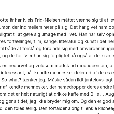
tte år har Niels Frid-Nielsen måttet vænne sig til at 
umor, der indimellem rører på sig. Det har givet ham op
pligtet til at gøre sig umage med livet. Han har selv opl
s fortællinger, film, sange, litteratur og kunst i det he
til både at forstå og forbinde sig med omverdenen igen
 og derfor føler han sig forpligtet på også at dele sin e
rs en nedarvet og voldsom modstand mod ideen om, at 
 interessant, når kendte mennesker deler ud af deres er
 So what? tænker jeg. Måske sådan lidt jantelovs-agti
r af kendte mennesker, der namedropper deres andre
m det er helt naturligt at drikke kaffe med Bille … Aug
g gør alt det, jeg ikke bryder mig om. Og den er god al
i den føles ærlig. Den forfalder aldrig til enkle klichea