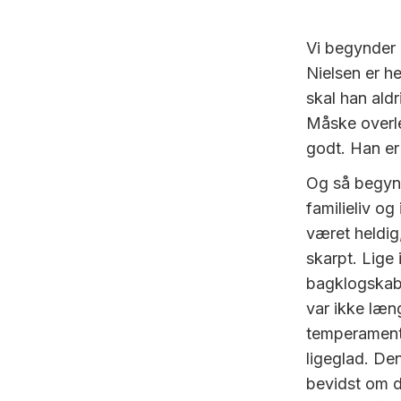
Vi begynder 
Nielsen er he
skal han ald
Måske overle
godt. Han er 
Og så begynd
familieliv og
været heldig,
skarpt. Lige 
bagklogskabe
var ikke læn
temperament,
ligeglad. De
bevidst om d