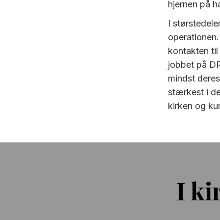
hjernen på h
I størstedele
operationen
kontakten ti
jobbet på DR.
mindst deres
stærkest i d
kirken og kun
I k