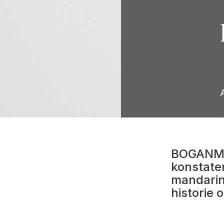
BOGANMEL
konstate
mandarin.
historie 