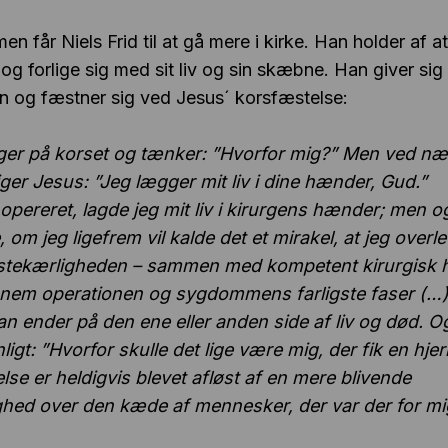
 får Niels Frid til at gå mere i kirke. Han holder af at
g forlige sig med sit liv og sin skæbne. Han giver sig 
en og fæstner sig ved Jesus´ korsfæstelse:
er på korset og tænker: ”Hvorfor mig?” Men ved n
iger Jesus: ”Jeg lægger mit liv i dine hænder, Gud.”
 opereret, lagde jeg mit liv i kirurgens hænder; men o
, om jeg ligefrem vil kalde det et mirakel, at jeg over
æstekærligheden – sammen med kompetent kirurgisk
nnem operationen og sygdommens farligste faser (…)
 man ender på den ene eller anden side af liv og død. O
ligt: ”Hvorfor skulle det lige være mig, der fik en hj
lse er heldigvis blevet afløst af en mere blivende
hed over den kæde af mennesker, der var der for mig