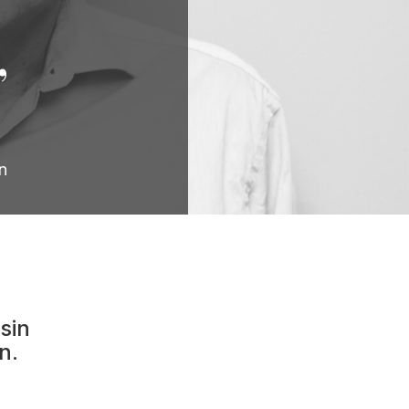
,
n
sin
n.