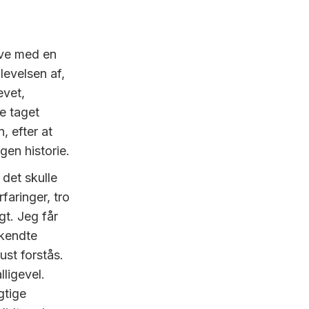
leve med en
levelsen af,
evet,
le taget
, efter at
gen historie.
det skulle
faringer, tro
gt. Jeg får
 kendte
ust forstås.
ligevel.
gtige