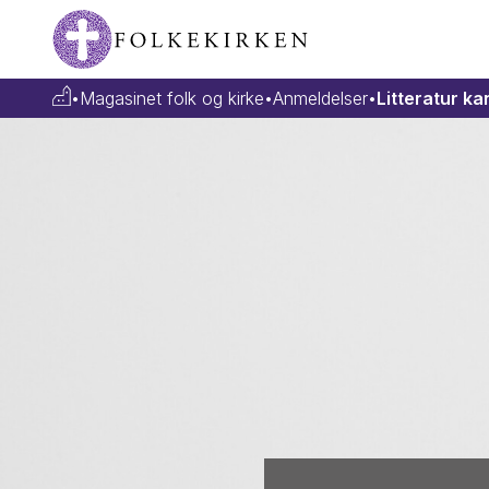
•
Magasinet folk og kirke
•
Anmeldelser
•
Litteratur ka