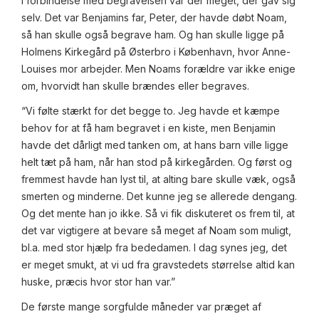
I forbindelse med begravelsen var der meget, der gav sig
selv. Det var Benjamins far, Peter, der havde døbt Noam,
så han skulle også begrave ham. Og han skulle ligge på
Holmens Kirkegård på Østerbro i København, hvor Anne-
Louises mor arbejder. Men Noams forældre var ikke enige
om, hvorvidt han skulle brændes eller begraves.
“Vi følte stærkt for det begge to. Jeg havde et kæmpe
behov for at få ham begravet i en kiste, men Benjamin
havde det dårligt med tanken om, at hans barn ville ligge
helt tæt på ham, når han stod på kirkegården. Og først og
fremmest havde han lyst til, at alting bare skulle væk, også
smerten og minderne. Det kunne jeg se allerede dengang.
Og det mente han jo ikke. Så vi fik diskuteret os frem til, at
det var vigtigere at bevare så meget af Noam som muligt,
bl.a. med stor hjælp fra bededamen. I dag synes jeg, det
er meget smukt, at vi ud fra gravstedets størrelse altid kan
huske, præcis hvor stor han var.”
De første mange sorgfulde måneder var præget af