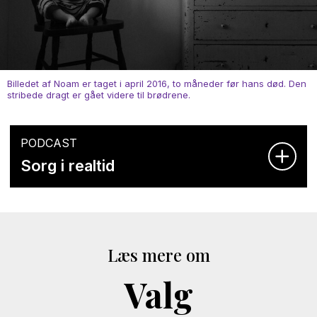
Billedet af Noam er taget i april 2016, to måneder før hans død. Den
stribede dragt er gået videre til brødrene.
PODCAST
Sorg i realtid
Læs mere om
Valg