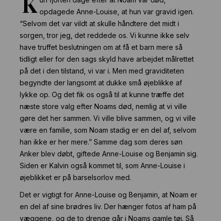
K
opdagede Anne-Louise, at hun var gravid igen.
“Selvom det var vildt at skulle håndtere det midt i
sorgen, tror jeg, det reddede os. Vi kunne ikke selv
have truffet beslutningen om at få et barn mere så
tidligt eller for den sags skyld have arbejdet målrettet
på det i den tilstand, vi var i. Men med graviditeten
begyndte der langsomt at dukke små øjeblikke af
lykke op. Og det fik os også til at kunne træffe det
næste store valg efter Noams død, nemlig at vi ville
gøre det her sammen. Vi ville blive sammen, og vi ville
være en familie, som Noam stadig er en del af, selvom
han ikke er her mere.” Samme dag som deres søn
Anker blev døbt, giftede Anne-Louise og Benjamin sig.
Siden er Kalvin også kommet til, som Anne-Louise i
øjeblikket er på barselsorlov med.
Det er vigtigt for Anne-Louise og Benjamin, at Noam er
en del af sine brødres liv. Der hænger fotos af ham på
væggene, og de to drenge går i Noams gamle tøj. Så