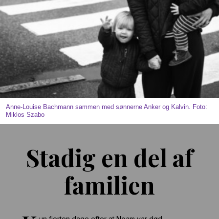
Anne-Louise Bachmann sammen med sønnerne Anker og Kalvin. Foto:
Miklos Szabo
Stadig en del af
familien
un fjorten dage efter at Noam var død,