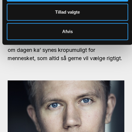
Tillad valgte
Den hurtigste vej eller den
smukkeste?
Afvis
Der er frit valg på alle hylder. Men tusinde valg
om dagen ka’ synes kropumuligt for
mennesket, som altid så gerne vil vælge rigtigt.