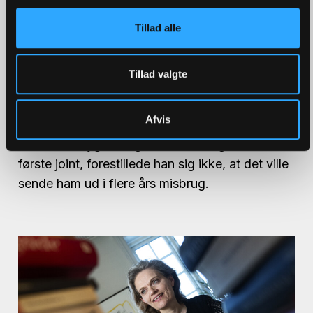
Tillad alle
Tillad valgte
Et lille valg med enorme
bivirkninger
Afvis
Da Julius Mygind tog det første sug af sin
første joint, forestillede han sig ikke, at det ville
sende ham ud i flere års misbrug.