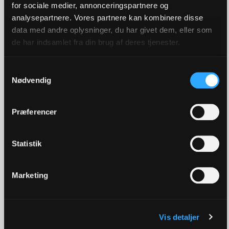
for sociale medier, annonceringspartnere og
analysepartnere. Vores partnere kan kombinere disse
Den hurtigste vej eller den
data med andre oplysninger, du har givet dem, eller som
smukkeste?
de har indsamlet fra din brug af deres tjenester.
Der er frit valg på alle hylder. Men tusinde valg
Samtykkevalg
om dagen ka’ synes kropumuligt for
Nødvendig
mennesket, som altid så gerne vil vælge rigtigt.
Præferencer
Statistik
Marketing
Vis detaljer