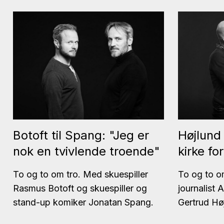
Botoft til Spang: "Jeg er
Højlund 
nok en tvivlende troende"
kirke fo
To og to om tro. Med skuespiller
To og to o
Rasmus Botoft og skuespiller og
journalist 
stand-up komiker Jonatan Spang.
Gertrud Hø