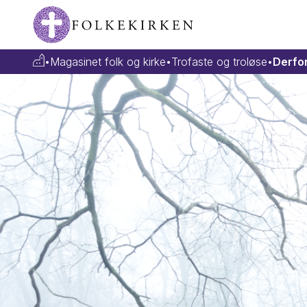
•
Magasinet folk og kirke
•
Trofaste og troløse
•
Derfor