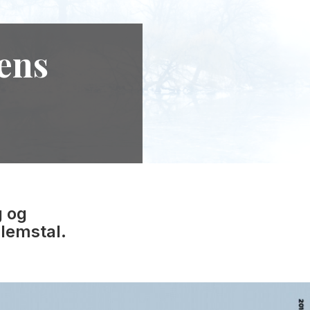
kens
g og
lemstal.