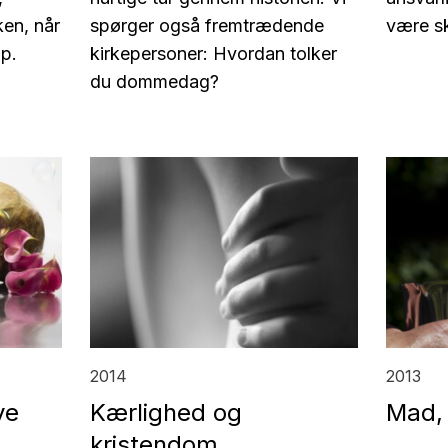
ken, når
spørger også fremtrædende
være s
ip.
kirkepersoner: Hvordan tolker
du dommedag?
2014
2013
ve
Kærlighed og
Mad, 
kristendom