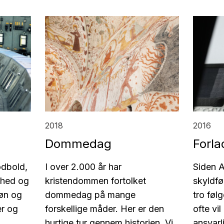
2018
2016
Dommedag
Forla
odbold,
I over 2.000 år har
Siden 
ghed og
kristendommen fortolket
skyldf
øn og
dommedag på mange
tro føl
er og
forskellige måder. Her er den
ofte vi
,
hurtige tur gennem historien. Vi
ansvar