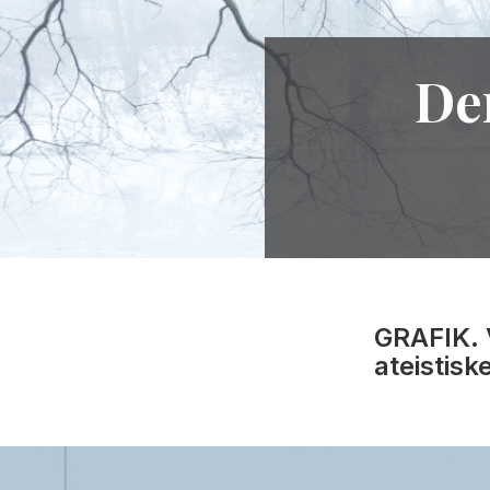
Der
GRAFIK. 
ateistis