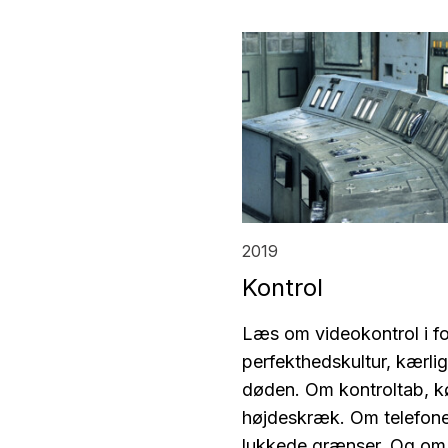
2019
Kontrol
Læs om videokontrol i f
perfekthedskultur, kærli
døden. Om kontroltab, k
højdeskræk. Om telefon
lukkede grænser.
Og om