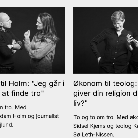
til Holm: "Jeg går i
Økonom til teolog
r at finde tro"
giver din religion di
liv?"
m tro. Med
Adam Holm og journalist
To og to om tro. Med ø
jlund.
Sidsel Kjems og teolog K
Sø Leth-Nissen.