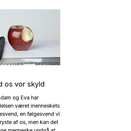
d os vor skyld
Adam og Eva har
ølelsen været menneskets
gesvend, en følgesvend vi
l ryste af os, men kan det
lige menneske undgå at