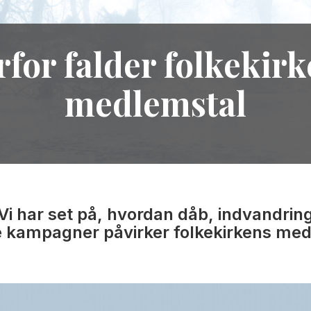
for falder folkekir
medlemstal
Vi har set på, hvordan dåb, indvandrin
ke kampagner påvirker folkekirkens med