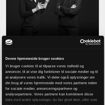
Johanne Schmidt til Ida Auken:
"Meningen med det hele ligger i
relationerne"
Denne hjemmeside bruger cookies
Vi bruger cookies til at tilpasse vores indhold og
To og to om tro. Med politiker Johanne
annoncer, til at vise dig funktioner til sociale medier og til
Schmidt-Nielsen og politiker Ida Auken.
at analysere vores trafik. Vi deler også oplysninger om
din brug af vores hjemmeside med vores partnere inden
for sociale medier, annonceringspartnere og
analysepartnere. Vores partnere kan kombinere disse
Se flere artikler
data med andre oplysninger, du har givet dem, eller som