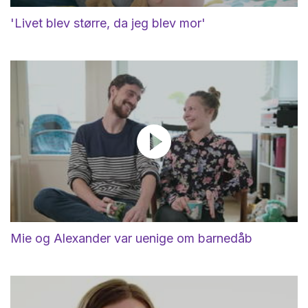
'Livet blev større, da jeg blev mor'
Mie og Alexander var uenige om barnedåb