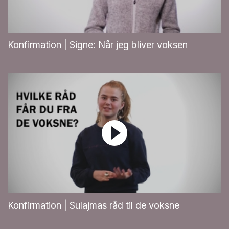
Konfirmation | Signe: Når jeg bliver voksen
Konfirmation | Sulajmas råd til de voksne