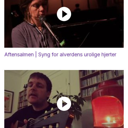
Aftensalmen | Syng for alverdens urolige hjerter