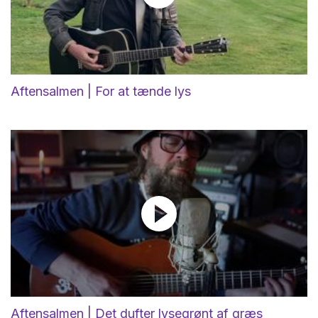
Aftensalmen | For at tænde lys
Aftensalmen | Det dufter lysegrønt af græs