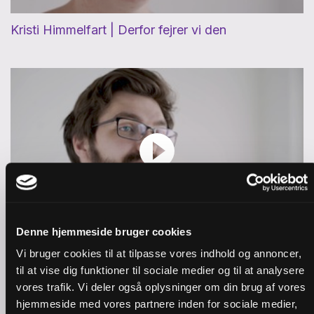
Kristi Himmelfart | Derfor fejrer vi den
Denne hjemmeside bruger cookies
Pinse | Hvem er Helligånden?
Vi bruger cookies til at tilpasse vores indhold og annoncer,
til at vise dig funktioner til sociale medier og til at analysere
vores trafik. Vi deler også oplysninger om din brug af vores
hjemmeside med vores partnere inden for sociale medier,