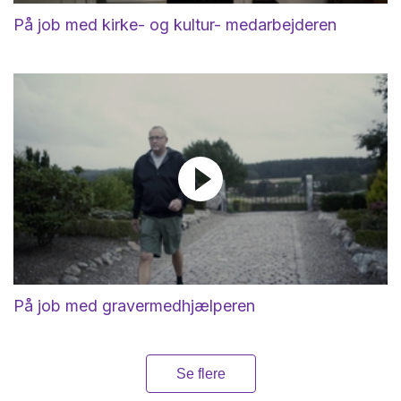
På job med kirke- og kultur- medarbejderen
På job med gravermedhjælperen
Se flere