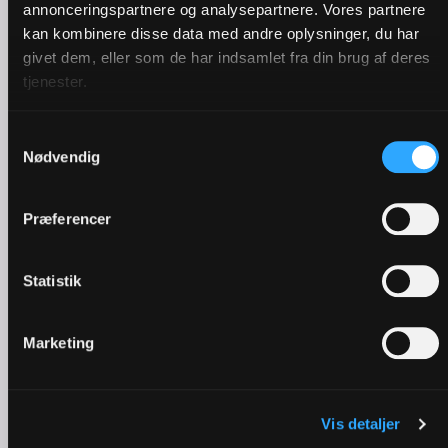
annonceringspartnere og analysepartnere. Vores partnere
kan kombinere disse data med andre oplysninger, du har
givet dem, eller som de har indsamlet fra din brug af deres
tjenester.
Samtykkevalg
Nødvendig
Præferencer
Pinse | Derfor fejrer vi den
Statistik
Marketing
Vis detaljer